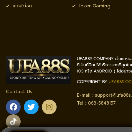
แทงไก่ชน
Joker Gaming
UFA88S.COMPANY เว็บแทงบอลอ
ที่เป็นที่นิยมใช้บริการมากที่ส
IOS หรือ ANDROID ) ได้อย่างส
COPYRIGHT BY
UFA88S.C
Contact Us:
E-mail :
support@ufa88s
Tel : 0
63-5848157