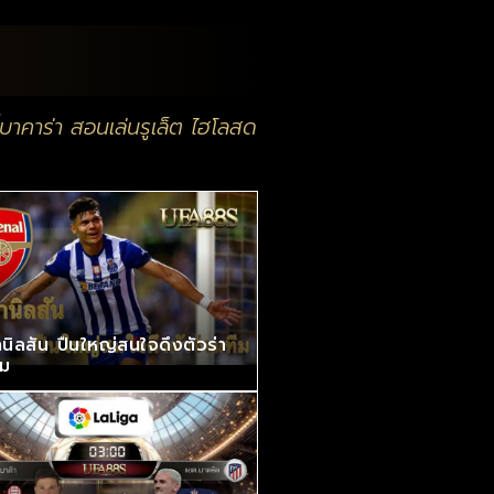
่บาคาร่า สอนเล่นรูเล็ต ไฮโลสด
นิลสัน ปืนใหญ่สนใจดึงตัวร่า
ีม