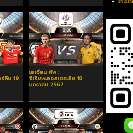
แทงมว
เอเชี่ยน คัพ :
ร์ลิน 19
ซีเรียvsออสเตรเลีย 18
มกราคม 2567