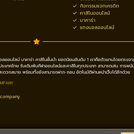
กิจกรรมแจกเครดิต
คาสิโนออนไลน์
บาคาร่า
แทงบอลออนไลน์
อนไลน์ บาคาร่า คาสิโนชั้นนำ ยอดนิยมอันดับ 1 เราคือตัวแทนโดยตรงจาก
ุดในประเทศไทย รับเดิมพันกีฬาออนไลน์และคาสิโนทุกประเภท สามารถเล่น การพนัน
ะดวกสบาย พร้อมทั้งยังสามารถฝาก-ถอน อัตโนมัติผ่านหน้าเว็บได้อีกด้วย
OMPANY
.company