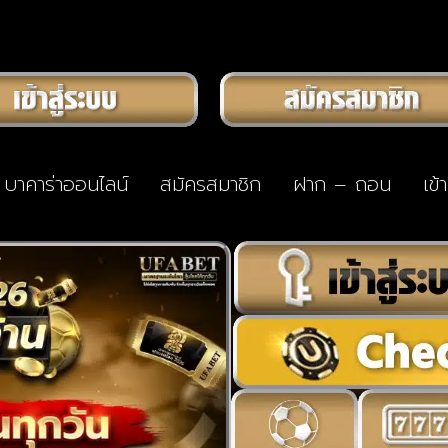
บาคาร่าออนไลน์
สมัครสมาชิก
ฝาก – ถอน
เข้