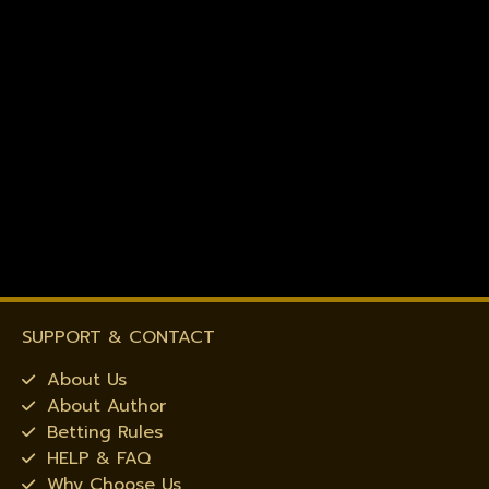
SUPPORT & CONTACT
About Us
About Author
Betting Rules
HELP & FAQ
Why Choose Us