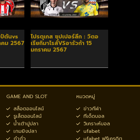
ป์ตันvs
โปรตุเกส ซุปเปอร์ลีก : วิตอ
ราคม 2567
เรียกิมาไรส์VSอารัวก้า 15
มกราคม 2567
GAME AND SLOT
หมวดหมู่
สล็อตออนไลน์
ข่าวกีฬา
รูเล็ตออนไลน์
ทีเด็ดบอล
น้ำเต้าปูปลา
วิเคราะห์บอล
เกมยิงปลา
ufabet
กำถั่ว
ufabet ฟรีเครดิต