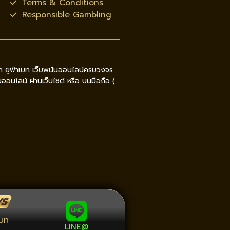
Terms & Conditions
Responsible Gambling
 ยูฟ่าเบท เว็บพนันออนไลน์ครบวงจร
ออนไลน์ ผ่านเว็บไซต์ หรือ บนมือถือ (
มบท
LINE@