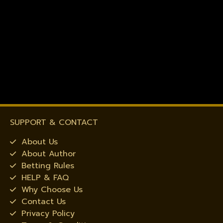
SUPPORT & CONTACT
About Us
About Author
Betting Rules
HELP & FAQ
Why Choose Us
Contact Us
Privacy Policy