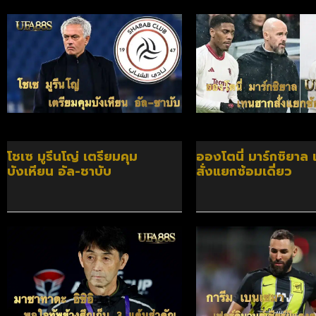
โชเซ มูรีนโญ่ เตรียมคุม
อองโตนี่ มาร์กซิยาล
บังเหียน อัล-ชาบับ
สั่งแยกซ้อมเดี่ยว