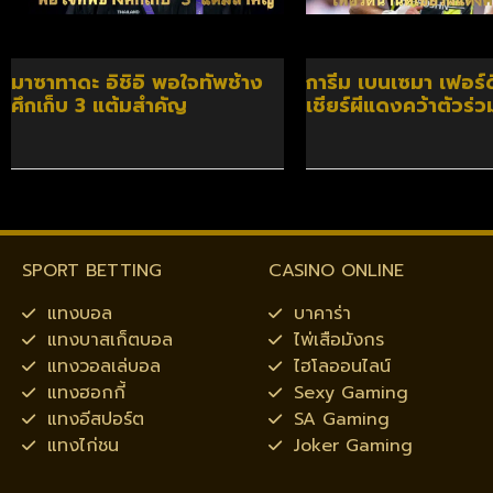
มาซาทาดะ อิชิอิ พอใจทัพช้าง
การีม เบนเซมา เฟอร์ด
ศึกเก็บ 3 แต้มสำคัญ
เชียร์ผีแดงคว้าตัวร่ว
SPORT BETTING
CASINO ONLINE
แทงบอล
บาคาร่า
แทงบาสเก็ตบอล
ไพ่เสือมังกร
แทงวอลเล่บอล
ไฮโลออนไลน์
แทงฮอกกี้
Sexy Gaming
แทงอีสปอร์ต
SA Gaming
แทงไก่ชน
Joker Gaming