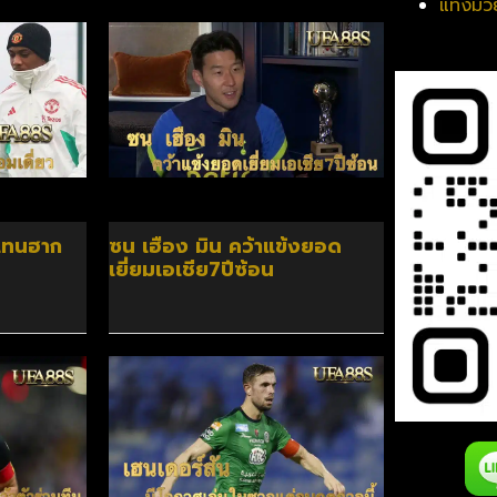
แทงมว
 เทนฮาก
ซน เฮือง มิน คว้าแข้งยอด
เยี่ยมเอเชีย7ปีซ้อน