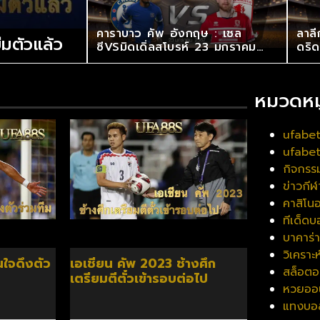
คาราบาว คัพ อังกฤษ : เชล
ลาลี
ืมตัวแล้ว
ซีVSมิดเดิ่ลสโบรห์ 23 มกราคม
ดริ
2567
หมวดหมู
ufabe
ufabet
กิจกรร
ข่าวกีฬ
คาสิโน
ทีเด็ด
บาคาร่า
วิเคราะ
นใจดึงตัว
เอเชียน คัพ 2023 ช้างศึก
สล็อตอ
เตรียมตีตั๋วเข้ารอบต่อไป
หวยออน
แทงบอ