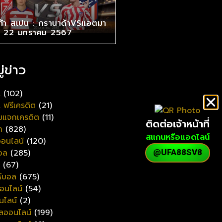
ก้า สเปน : กรานาด้าVSแอตมา
ด 22 มกราคม 2567
่ข่าว
t
(102)
 ฟรีเครดิต
(21)
มแจกเครดิต
(11)
ติดต่อเจ้าหน้าที่
า
(828)
สแกนหรือแอดไลน์
ออนไลน์
(120)
@UFA88SV8
บอล
(285)
(67)
ห์บอล
(675)
อนไลน์
(54)
ไลน์
(2)
ลออนไลน์
(199)