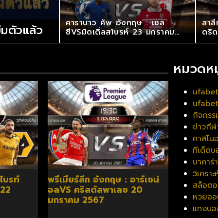
คาราบาว คัพ อังกฤษ : เชล
ลาลี
ืมตัวแล้ว
ซีVSมิดเดิ่ลสโบรห์ 23 มกราคม
ดริ
2567
หมวดหมู
ufabe
ufabet
กิจกรร
ข่าวกีฬ
คาสิโน
ทีเด็ด
บาคาร่า
วิเคราะ
 ไบรท์
พรีเมียร์ลีก อังกฤษ : อาร์เซน่
สล็อตอ
 22
อลVS คริสตัลพาเลซ 20
หวยออน
มกราคม 2567
แทงบอ