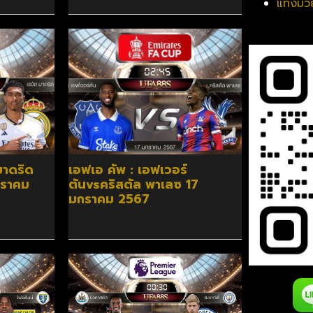
แทงมว
มาดริด
เอฟเอ คัพ : เอฟเวอร์
กราคม
ตันvsคริสตัล พาเลซ 17
มกราคม 2567