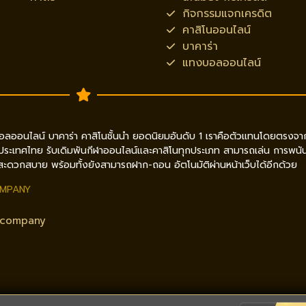
กิจกรรมแจกเครดิต
คาสิโนออนไลน์
บาคาร่า
แทงบอลออนไลน์
อนไลน์ บาคาร่า คาสิโนชั้นนำ ยอดนิยมอันดับ 1 เราคือตัวแทนโดยตรงจาก
ุดในประเทศไทย รับเดิมพันกีฬาออนไลน์และคาสิโนทุกประเภท สามารถเล่น การพนัน
ะดวกสบาย พร้อมทั้งยังสามารถฝาก-ถอน อัตโนมัติผ่านหน้าเว็บได้อีกด้วย
OMPANY
.company