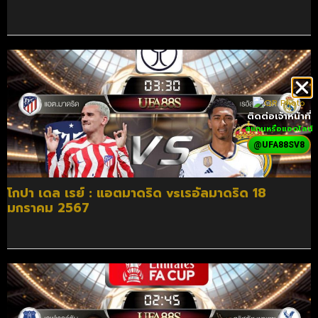
ติดต่อเจ้าหน้าที่
สแกนหรือแอดไลน์
@UFA88SV8
โกปา เดล เรย์ : แอตมาดริด vsเรอัลมาดริด 18
มกราคม 2567