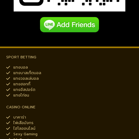
SPORT BETTING
แทงบอล
แทงบาสเก็ตบอล
แทงวอลเล่บอล
แทงฮอกกี้
แทงอีสปอร์ต
แทงไก่ชน
CASINO ONLINE
บาคาร่า
ไพ่เสือมังกร
ไฮโลออนไลน์
Sexy Gaming