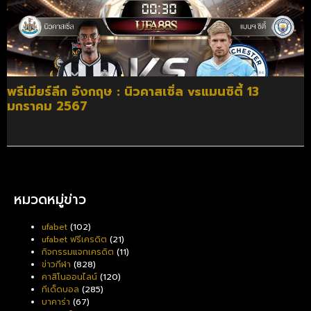
พรีเมียร์ลีก อังกฤษ : นิวคาสเซิ่ล vsแมนซิตี้ 13
มกราคม 2567
หมวดหมู่ข่าว
ufabet
(102)
ufabet ฟรีเครดิต
(21)
กิจกรรมแจกเครดิต
(11)
ข่าวกีฬา
(828)
คาสิโนออนไลน์
(120)
ทีเด็ดบอล
(285)
บาคาร่า
(67)