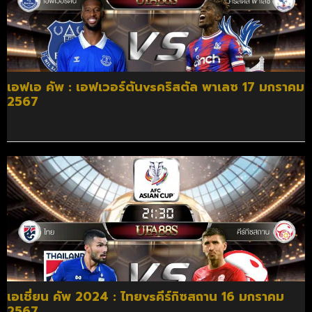
เอฟเอ คัพ : เอฟเวอร์ตันvsคริสตัล พาเลซ 17 มกราคม
2567
เอเชี่ยน คัพ 2024 : ไทยvsคีร์กิซสถาน 16 มกราคม
2567