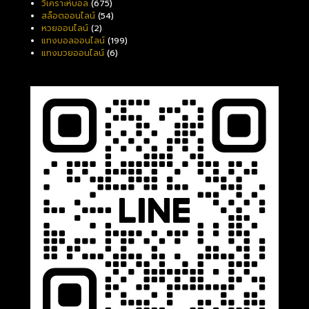
วิเคราะห์บอล
(675)
สล็อตออนไลน์
(54)
หวยออนไลน์
(2)
แทงบอลออนไลน์
(199)
แทงมวยออนไลน์
(6)