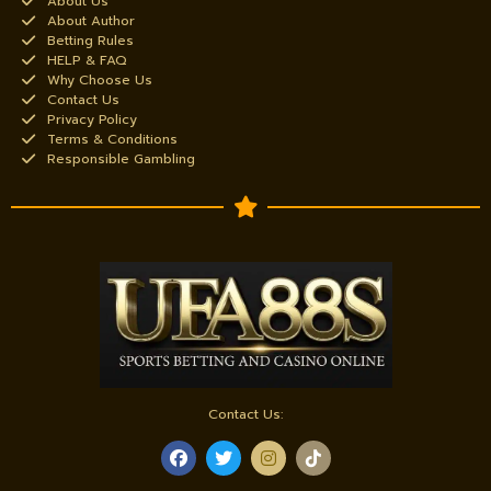
About Us
About Author
Betting Rules
HELP & FAQ
Why Choose Us
Contact Us
Privacy Policy
Terms & Conditions
Responsible Gambling
Contact Us: