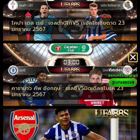
โคปา เดล เรย์ : เซลต้าบีโก้VS เรอัลโซเซียดาด 23
มกราคม 2567
ติดต่อเจ้าหน้าที่
สแกนหรือแอดไลน์
@UFA88SV8
คาราบาว คัพ อังกฤษ : เชลซีVSมิดเดิ่ลสโบรห์ 23
มกราคม 2567