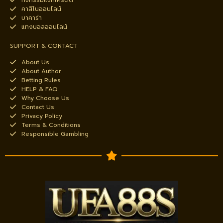
คาสิโนออนไลน์
บาคาร่า
แทงบอลออนไลน์
SUPPORT & CONTACT
About Us
About Author
Betting Rules
HELP & FAQ
Why Choose Us
Contact Us
Privacy Policy
Terms & Conditions
Responsible Gambling