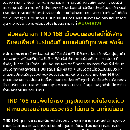
เนื่องจากมีการให้บริการที่หลากหลายมาก ๆ ช่วยสร้างสีสันให้กับวงการพนันได้
อย่างยอดเยี่ยม ท่านใดที่กำลังมองหาเว็บพนันออนไลน์เพื่อสมัครเป็นสมาชิก
tnd
168
คือเป้าหมายที่ดีที่สุดสำหรับคุณในขณะนี้อย่างแน่นอน เพราะเป็นเว็บพนันที่เชื่อ
ถือได้ มาตรฐานระดับสากล ระบบทันสมัย มีการเคลื่อนไหวตลอดเวลา แถมราคาดี
สุด ๆ อีกด้วย สมัครพร้อมรับโปรโมชั่นมากมายที่
@UFA88SV8
สมัครสมาชิก TND 168 เว็บพนันออนไลน์ที่ให้สิทธิ
พิเศษเพียบ! โปรโมชั่นดี แถมเล่นได้ทุกแพลตฟอร์ม
สมัครTND168
เว็บพนันออนไลน์ที่จัดได้ว่าให้สิทธิพิเศษแก่สมาชิกหรือกลุ่มลูกค้า
เยอะมาก ๆ พร้อมให้โปรโมชั่นดี ๆ ที่ลุ้นรับได้แบบต่อเนื่องกันยาว ๆ ไปเลย ที่
สำคัญ ไม่ว่าจะเป็นมือถือ แท็บเลต คอมพิวเตอร์ ทุกท่านสามารถเลือกเล่นได้หมด
เล่นได้ทุกแพลตฟอร์ม ระบบเสถียร ลื่นไหลสุด ๆ เล่นได้ต่อเนื่องแบบไม่มีปัญหา
สะดวกอุปกรณ์ในรูปแบบไหนหยิบจับขึ้นมาและเข้ามาร่วมสนุกกับ
tnd 168
ได้
ตลอดเวลาอย่างแน่นอน ในเรื่องของความปลอดภัยทุกท่านไม่ต้องกังวลใจ เพราะ
มีระบบรักษาความปลอดภัยแบบสูงสุดด้วยระบบ SSL ข้อมูลของลูกค้าไม่มีทางที่จะ
รั่วไหลออกไปอย่างแน่นอน
TND 168 เดิมพันได้ครบทุกรูปแบบภายในไอดีเดียว
ฝากถอนเงินง่ายและรวดเร็ว ไม่เกิน 5 นาทีแน่นอน
TND 168
ทุกท่านสามารถเดิมพันได้แบบอย่างหลากหลาย เล่นพนันได้ทุกรูปแบบ
ภายในไอดีเดียว แถมสมัครง่ายไม่มีอะไรยุ่งยาก ใช้เวลาไม่นานในการสมัครเป็น