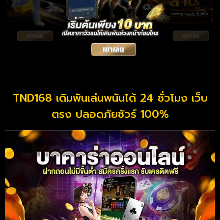
TND168 เดิมพันเล่นพนันได้ 24 ชั่วโมง เว็บ
ตรง ปลอดภัยชัวร์ 100%