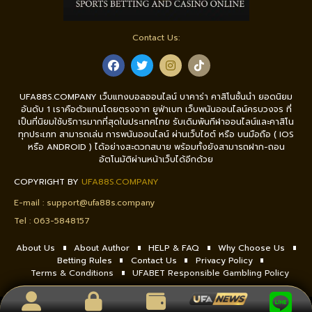
Contact Us:
UFA88S.COMPANY เว็บแทงบอลออนไลน์ บาคาร่า คาสิโนชั้นนำ ยอดนิยม
อันดับ 1 เราคือตัวแทนโดยตรงจาก ยูฟ่าเบท เว็บพนันออนไลน์ครบวงจร ที่
เป็นที่นิยมใช้บริการมากที่สุดในประเทศไทย รับเดิมพันกีฬาออนไลน์และคาสิโน
ทุกประเภท สามารถเล่น การพนันออนไลน์ ผ่านเว็บไซต์ หรือ บนมือถือ ( IOS
หรือ ANDROID ) ได้อย่างสะดวกสบาย พร้อมทั้งยังสามารถฝาก-ถอน
อัตโนมัติผ่านหน้าเว็บได้อีกด้วย
COPYRIGHT BY
UFA88S.COMPANY
E-mail :
support@ufa88s.company
Tel : 0
63-5848157
About Us
About Author
HELP & FAQ
Why Choose Us
Betting Rules
Contact Us
Privacy Policy
Terms & Conditions
UFABET Responsible Gambling Policy