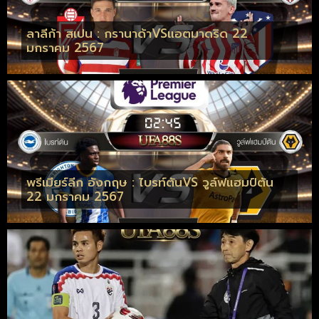
ลาลีก้า สเปน : กรานาด้าVSแอตมาดริด 22
มกราคม 2567
พรีเมียร์ลีก อังกฤษ : ไบรท์ตันVS วูล์ฟแฮมป์ตัน
22 มกราคม 2567