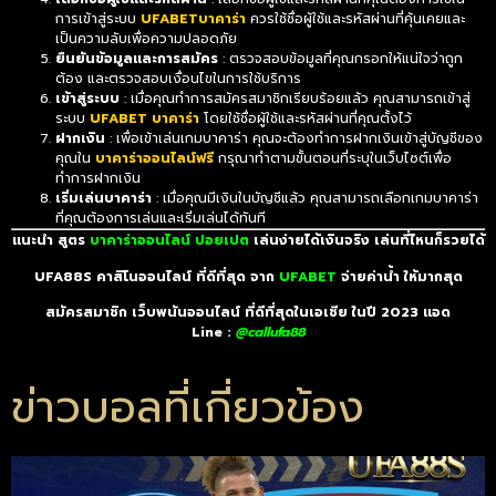
การเข้าสู่ระบบ
UFABETบาคาร่า
ควรใช้ชื่อผู้ใช้และรหัสผ่านที่คุ้นเคยและ
เป็นความลับเพื่อความปลอดภัย
ยืนยันข้อมูลและการสมัคร
: ตรวจสอบข้อมูลที่คุณกรอกให้แน่ใจว่าถูก
ต้อง และตรวจสอบเงื่อนไขในการใช้บริการ
เข้าสู่ระบบ
: เมื่อคุณทำการสมัครสมาชิกเรียบร้อยแล้ว คุณสามารถเข้าสู่
ระบบ
UFABET บาคาร่า
โดยใช้ชื่อผู้ใช้และรหัสผ่านที่คุณตั้งไว้
ฝากเงิน
: เพื่อเข้าเล่นเกมบาคาร่า คุณจะต้องทำการฝากเงินเข้าสู่บัญชีของ
คุณใน
บาคาร่าออนไลน์ฟรี
กรุณาทำตามขั้นตอนที่ระบุในเว็บไซต์เพื่อ
ทำการฝากเงิน
เริ่มเล่นบาคาร่า
: เมื่อคุณมีเงินในบัญชีแล้ว คุณสามารถเลือกเกมบาคาร่า
ที่คุณต้องการเล่นและเริ่มเล่นได้ทันที
แนะนำ สูตร
บาคาร่าออนไลน์ ปอยเปต
เล่นง่ายได้เงินจริง เล่นที่ไหนก็รวยได้
UFA88S คาสิโนออนไลน์ ที่ดีที่สุด จาก
UFABET
จ่ายค่าน้ำ ให้มากสุด
สมัครสมาชิก เว็บพนันออนไลน์ ที่ดีที่สุดในเอเชีย ในปี 2023 แอด
Line :
@callufa88
ข่าวบอลที่เกี่ยวข้อง