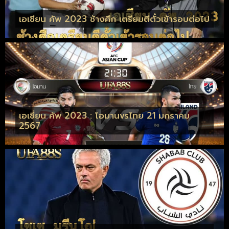
เอเชียน คัพ 2023 ช้างศึก เตรียมตีตั๋วเข้ารอบต่อไป
เอเชี่ยน คัพ 2023 : โอมานvsไทย 21 มกราคม
2567