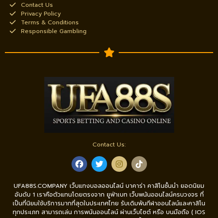
Contact Us
Privacy Policy
Terms & Conditions
Responsible Gambling
Contact Us:
UFA88S.COMPANY เว็บแทงบอลออนไลน์ บาคาร่า คาสิโนชั้นนำ ยอดนิยม
อันดับ 1 เราคือตัวแทนโดยตรงจาก ยูฟ่าเบท เว็บพนันออนไลน์ครบวงจร ที่
เป็นที่นิยมใช้บริการมากที่สุดในประเทศไทย รับเดิมพันกีฬาออนไลน์และคาสิโน
ทุกประเภท สามารถเล่น การพนันออนไลน์ ผ่านเว็บไซต์ หรือ บนมือถือ ( IOS