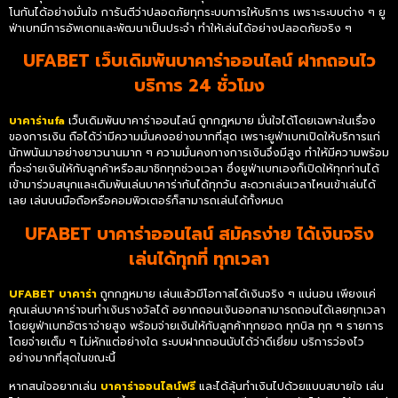
โนกันได้อย่างมั่นใจ การันตีว่าปลอดภัยทุกระบบการให้บริการ เพราะระบบต่าง ๆ ยู
ฟ่าเบทมีการอัพเดทและพัฒนาเป็นประจำ ทำให้เล่นได้อย่างปลอดภัยจริง ๆ
UFABET เว็บเดิมพันบาคาร่าออนไลน์ ฝากถอนไว
บริการ 24 ชั่วโมง
บาคาร่าufa
เว็บเดิมพันบาคาร่าออนไลน์ ถูกกฎหมาย มั่นใจได้โดยเฉพาะในเรื่อง
ของการเงิน ถือได้ว่ามีความมั่นคงอย่างมากที่สุด เพราะยูฟ่าเบทเปิดให้บริการแก่
นักพนันมาอย่างยาวนานมาก ๆ ความมั่นคงทางการเงินจึงมีสูง ทำให้มีความพร้อม
ที่จะจ่ายเงินให้กับลูกค้าหรือสมาชิกทุกช่วงเวลา ซึ่งยูฟ่าเบทเองก็เปิดให้ทุกท่านได้
เข้ามาร่วมสนุกและเดิมพันเล่นบาคาร่ากันได้ทุกวัน สะดวกเล่นเวลาไหนเข้าเล่นได้
เลย เล่นบนมือถือหรือคอมพิวเตอร์ก็สามารถเล่นได้ทั้งหมด
UFABET บาคาร่าออนไลน์ สมัครง่าย ได้เงินจริง
เล่นได้ทุกที่ ทุกเวลา
UFABET บาคาร่า
ถูกกฎหมาย เล่นแล้วมีโอกาสได้เงินจริง ๆ แน่นอน เพียงแค่
คุณเล่นบาคาร่าจนทำเงินรางวัลได้ อยากถอนเงินออกสามารถถอนได้เลยทุกเวลา
โดยยูฟ่าเบทอัตราจ่ายสูง พร้อมจ่ายเงินให้กับลูกค้าทุกยอด ทุกบิล ทุก ๆ รายการ
โดยจ่ายเต็ม ๆ ไม่หักแต่อย่างใด ระบบฝากถอนนับได้ว่าดีเยี่ยม บริการว่องไว
อย่างมากที่สุดในขณะนี้
หากสนใจอยากเล่น
บาคาร่าออนไลน์ฟรี
และได้ลุ้นทำเงินไปด้วยแบบสบายใจ เล่น