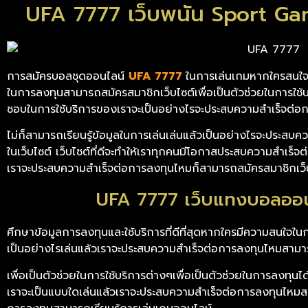
UFA 7777 เว็บพนัน Sport Game 
การสมัครบอลชุดออนไลน์
UFA 7777
ในการเล่นเกมหากใครสนใจ
ในการลงทุนสามารถสมัครสมาชิกเว็บไซต์เพื่อเป็นตัวช่วยในการใช
ชอบในการใช้บริการของเราจะเป็นอย่างไรจะประสบความสำเร็จต่อ
ไม่ก็สามารถเรียนรู้ข้อมูลในการเล่นเล่นแล้วเป็นอย่างไรจะประส
ในเว็บไซต์ เว็บไซต์ที่ดีจะทำให้เราทุกคนมีโอกาสประสบความสำเ
เราจะประสบความสำเร็จต่อการลงทุนไหมก็สามารถสมัครสมาชิกเว็บไ
UFA 7777 เว็บแทงบอลออนไลน
ศึกษาข้อมูลการลงทุนและใช้บริการที่ดีที่สุดหากใครมีความสนใจใ
เป็นอย่างไรเล่นแล้วเราจะประสบความสำเร็จต่อการลงทุนไหมสามา
เพื่อเป็นตัวช่วยในการใช้บริการต่างๆเพื่อเป็นตัวช่วยในการลงทุน
เราจะเป็นแบบใดเล่นแล้วเราจะประสบความสำเร็จต่อการลงทุนไหมสา