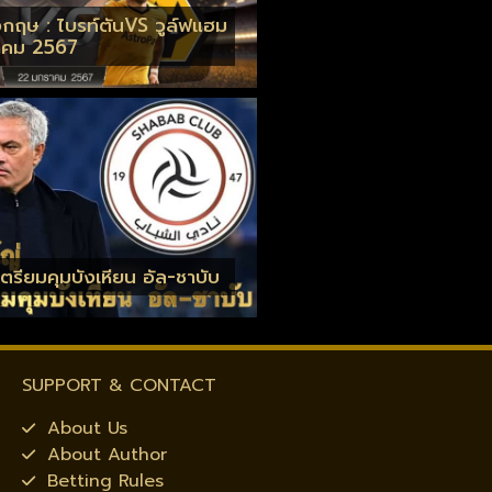
อังกฤษ : ไบรท์ตันVS วูล์ฟแฮม
าคม 2567
เตรียมคุมบังเหียน อัล-ชาบับ
SUPPORT & CONTACT
About Us
About Author
Betting Rules