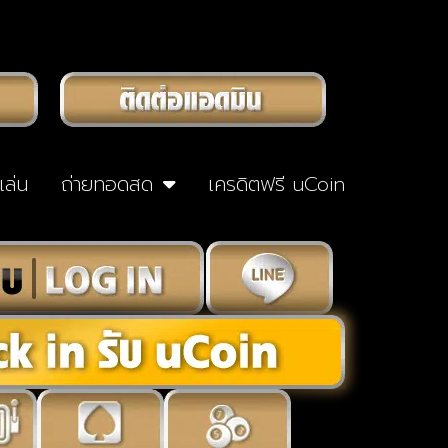
าเล่น
ถ่ายทอดสด
เครดิตฟรี uCoin