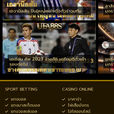
ลาลี
เอวานิลสัน ปืนใหญ่สนใจดึงตัวร่าวมทีม
มกร
เอเชียน คัพ 2023 ช้างศึก เตรียมตีตั๋วเข้า
เอเช
รอบต่อไป
มกร
SPORT BETTING
CASINO ONLINE
แทงบอล
บาคาร่า
แทงบาสเก็ตบอล
ไพ่เสือมังกร
แทงวอลเล่บอล
ไฮโลออนไลน์