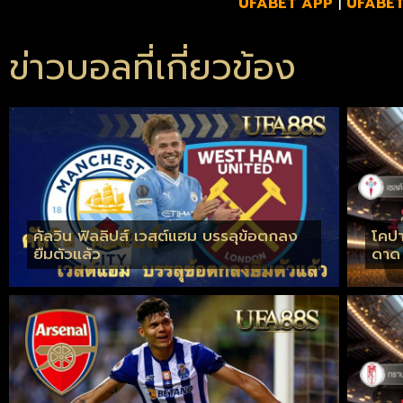
UFABET APP
|
UFABET
ข่าวบอลที่เกี่ยวข้อง
คัลวิน ฟิลลิปส์ เวสต์แฮม บรรลุข้อตกลง
โคปา
ยืมตัวแล้ว
ดาด