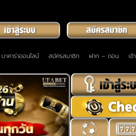
บาคาร่าออนไลน์
สมัครสมาชิก
ฝาก – ถอน
เข้