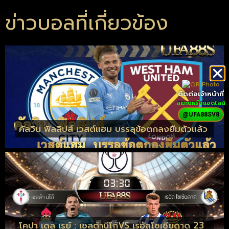
ข่าวบอลที่เกี่ยวข้อง
ติดต่อเจ้าหน้าที่
สแกนหรือแอดไลน์
@UFA88SV8
คัลวิน ฟิลลิปส์ เวสต์แฮม บรรลุข้อตกลงยืมตัวแล้ว
โคปา เดล เรย์ : เซลต้าบีโก้VS เรอัลโซเซียดาด 23