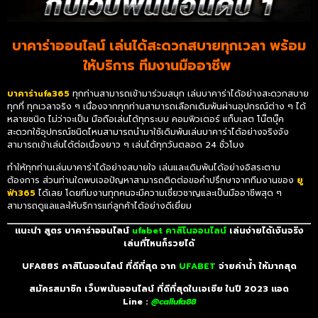
บาคาร่า
ออนไลน์ เล่นได้สะดวกสบายทุกเวลา พร้อม
ให้บริการ ทีมงานมืออาชีพ
บาคาร่าufa365
ทุกท่านสามารถเข้ามาร่วมสนุก เล่นบาคาร่าได้อย่างสะดวกสบาย
ทุกที่ ทุกเวลาจริง ๆ เนื่องจากทุกท่านสามารถเลือกเดิมพันผ่านอุปกรณ์ต่าง ๆ ได้
หลายชนิด ไม่ว่าจะเป็น มือถือเล่นได้ทุกระบบ คอมพิวเตอร์ แท็บเลต โน๊ตบุ๊ค
สะดวกใช้อุปกรณ์ชนิดไหนสามารถนำมาใช้เดิมพันเล่นบาคาร่าได้อย่างจริงจัง
สามารถเข้าเล่นได้ต่อเนื่องยาว ๆ เล่นได้ทุกวันตลอด 24 ชั่วโมง
ทำให้ทุกท่านเล่นบาคาร่าได้อย่างสบายใจ เล่นและเดิมพันได้อย่างอิสระตาม
ต้องการ ส่วนท่านใดพบเจอปัญหาสามารถติดต่อขอคำปรึกษาจากทีมงานของ
ยู
ฟ่า365
ได้เลย โดยทีมงานทุกคนจะมีความเชี่ยวชาญและเป็นมืออาชีพสุด ๆ
สามารถดูแลและให้บริการแก่ลูกค้าได้อย่างดีเยี่ยม
แนะนำ สูตร บาคาร่าออนไลน์
ufabet คาสิโนออนไลน์
เล่นง่ายได้เงินจริง
เล่นที่ไหนก็รวยได้
UFA88S คาสิโนออนไลน์ ที่ดีที่สุด จาก
UFABET
จ่ายค่าน้ำ ให้มากสุด
สมัครสมาชิก เว็บพนันออนไลน์ ที่ดีที่สุดในเอเชีย ในปี 2023 แอด
Line :
@callufa88