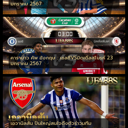
มกราคม 2567
คาราบาว คัพ อังกฤษ : เชลซีVSมิดเดิ่ลสโบรห์ 23
มกราคม 2567
เอวานิลสัน ปืนใหญ่สนใจดึงตัวร่าวมทีม