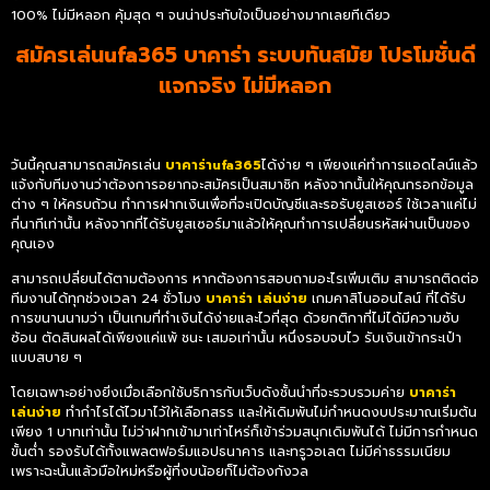
100% ไม่มีหลอก คุ้มสุด ๆ จนน่าประทับใจเป็นอย่างมากเลยทีเดียว
สมัครเล่น
ufa
365 บาคาร่า
ระบบทันสมั
ย โปรโมชั่นดี
แจกจริง ไม่มีหลอก
วันนี้คุณสามารถสมัครเล่น
บาคาร่าufa365
ได้ง่าย ๆ เพียงแค่ทำการแอดไลน์แล้ว
แจ้งกับทีมงานว่าต้องการอยากจะสมัครเป็นสมาชิก หลังจากนั้นให้คุณกรอกข้อมูล
ต่าง ๆ ให้ครบถ้วน ทำการฝากเงินเพื่อที่จะเปิดบัญชีและรอรับยูสเซอร์ ใช้เวลาแค่ไม่
กี่นาทีเท่านั้น
หลังจากที่ได้รับยูสเซอร์มาแล้วให้คุณทำการเปลี่ยนรหัสผ่านเป็นของ
คุณเอง
สามารถเปลี่ยนได้ตามต้องการ หากต้องการสอบถามอะไรเพิ่มเติม สามารถติดต่อ
ทีมงานได้ทุกช่วงเวลา 24 ชั่วโมง
บาคาร่า เล่นง่าย
เกมคาสิโนออนไลน์ ที่ได้รับ
การขนานนามว่า เป็นเกมที่ทำเงินได้ง่ายและไวที่สุด ด้วยกติกาที่ไม่ได้มีความซับ
ซ้อน ตัดสินผลได้เพียงแค่แพ้ ชนะ เสมอเท่านั้น หนึ่งรอบจบไว รับเงินเข้ากระเป๋า
แบบสบาย ๆ
โดยเฉพาะอย่างยิ่งเมื่อเลือกใช้บริการกับเว็บดังชั้นนำที่จะรวบรวมค่าย
บาคาร่า
เล่นง่าย
ทำกำไรได้ไวมาไว้ให้เลือกสรร และให้เดิมพันไม่กำหนดงบประมาณเริ่มต้น
เพียง 1 บาทเท่านั้น ไม่ว่าฝากเข้ามาเท่าไหร่ก็เข้าร่วมสนุกเดิมพันได้ ไม่มีการกำหนด
ขั้นต่ำ รองรับได้ทั้งแพลตฟอร์มแอปธนาคาร และทรูวอเลต ไม่มีค่าธรรมเนียม
เพราะฉะนั้นแล้วมือใหม่หรือผู้ที่งบน้อยก็ไม่ต้องกังวล