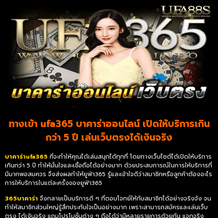
ทางเข้า ufa
365 บ
าคาร่า
ออนไลน์ เปิดให้บริการเกิน
กว่า 5 ปี เล่นเว็บตรงได้เงินจริง
บาคาร่าufa365
ที่จะทำให้คุณได้เล่นสนุกได้ทุกที่ โดยทางเว็บไซต์ได้เปิดให้บริการ
เกินกว่า 5 ปี ทำให้มั่นใจและเชื่อถือได้อย่างมาก ด้วยประสบการณ์ในการให้บริการที่
มีมากพอสมควร จึงส่งผลทำให้ยูฟ่า365 รู้และเข้าใจดีว่าสมาชิกหรือลูกค้าต้องอะไร
การให้บริการในแต่ละครั้งของยูฟ่า365
365บาคาร่า
จึงกลายเป็นบริการดี ๆ ที่ตอบโจทย์ให้กับสมาชิกได้อย่างจริงจัง จน
ทำให้สมาชิกส่วนใหญ่รู้สึกประทับใจเป็นอย่างมาก เพราะสามารถสมัครและเล่นเว็บ
ตรง ได้เงินจริง แถมโปรโมชั่นต่าง ๆ ถือได้ว่ามีหลายรายการด้วยกัน แจกจริง