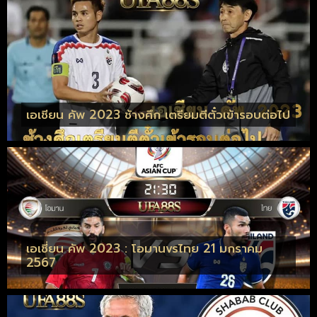
เอเชียน คัพ 2023 ช้างศึก เตรียมตีตั๋วเข้ารอบต่อไป
เอเชี่ยน คัพ 2023 : โอมานvsไทย 21 มกราคม
2567