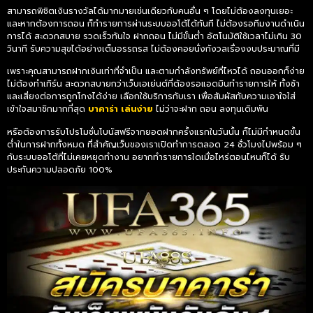
สามารถพิชิตเงินรางวัลได้มากมายเช่นเดียวกับคนอื่น ๆ โดยไม่ต้องลงทุนเยอะ
และหากต้องการถอน ก็ทำรายการผ่านระบบออโต้ได้ทันที ไม่ต้องรอทีมงานดำเนิน
การได้ สะดวกสบาย รวดเร็วทันใจ ฝากถอน ไม่มีขั้นต่ำ อัตโนมัติใช้เวลาไม่เกิน 30
วินาที รับความสุขได้อย่างเต็มอรรถรส ไม่ต้องคอยนั่งกังวลเรื่องงบประมาณที่มี
เพราะคุณสามารถฝากเงินเท่าที่จำเป็น และตามกำลังทรัพย์ที่ไหวได้ ถอนออกก็ง่าย
ไม่ต้องทำเทิร์น สะดวกสบายกว่าเว็บเอเย่นต์ที่ต้องรอแอดมินทำรายการให้ ทั้งช้า
และเสี่ยงต่อการถูกโกงได้ง่าย เลือกใช้บริการกับเรา เพื่อสัมผัสกับความเอาใจใส่
เข้าใจสมาชิกมากที่สุด
บาคาร่า เล่นง่าย
ไม่ว่าจะฝาก ถอน ลงทุนเดิมพัน
หรือต้องการรับโปรโมชั่นโบนัสฟรีจากยอดฝากครั้งแรกในวันนั้น ก็ไม่มีกำหนดขั้น
ต่ำในการฝากทั้งหมด ที่สำคัญเว็บของเราเปิดทำการตลอด 24 ชั่วโมงไปพร้อม ๆ
กับระบบออโต้ที่ไม่เคยหยุดทำงาน อยากทำรายการใดเมื่อไหร่ตอนไหนก็ได้ รับ
ประกันความปลอดภัย 100%