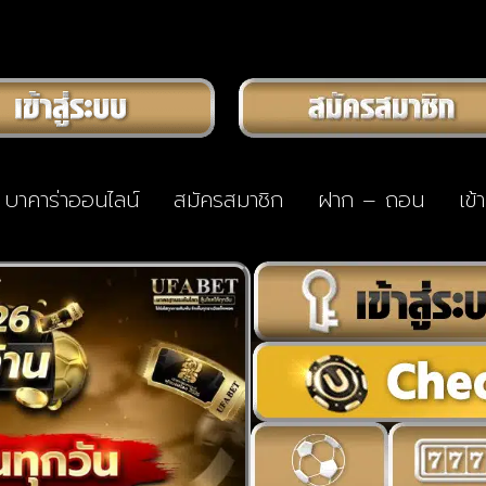
บาคาร่าออนไลน์
สมัครสมาชิก
ฝาก – ถอน
เข้