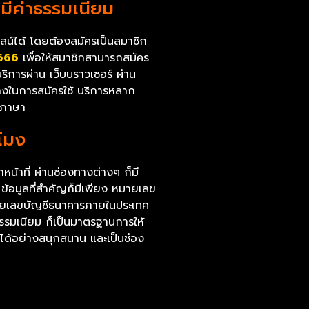
ีค่าธรรมเนียม
ลน์ได้ โดยต้องสมัครเป็นสมาชิก
666
เพื่อให้สมาชิกสามารถสมัคร
ริการผ่าน เว็บบราวเซอร์ ผ่าน
ทางในการสมัครใช้ บริการหลาก
ยภาษา
โมง
น้าที่ ผ่านช่องทางต่างๆ ก็มี
น ข้อมูลที่สำคัญก็มีเพียง หมายเลข
นหมายเลขบัญชีธนาคารภายในประเทศ
รรมเนียม ก็เป็นมาตรฐานการให้
ได้อย่างสนุกสนาน และเป็นช่อง