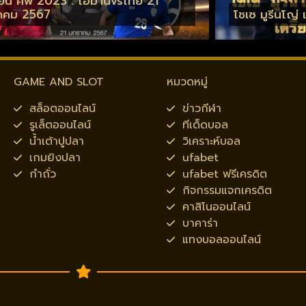
ี่ยน คัพ 2023 : โอมานvsไทย 21
าคม 2567
โชเซ มูรีนโญ่ 
GAME AND SLOT
หมวดหมู่
สล็อตออนไลน์
ข่าวกีฬา
รูเล็ตออนไลน์
ทีเด็ดบอล
น้ำเต้าปูปลา
วิเคราะห์บอล
เกมยิงปลา
ufabet
กำถั่ว
ufabet ฟรีเครดิต
กิจกรรมแจกเครดิต
คาสิโนออนไลน์
บาคาร่า
แทงบอลออนไลน์