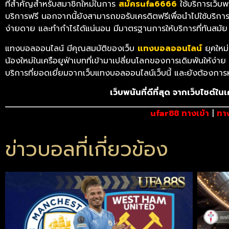
ที่สำคัญสำหรับสมาชิกใหม่ในการ
สมัครufa6666
ใช้บริการเว็บพ
บริการฟรี นอกจากนี้ยังสามารถขอรับเครดิตฟรีเพื่อนำไปใช้บริการ
ง่ายดาย และทำกำไรได้แน่นอน มีมาตรฐานการให้บริการที่ทันสมัย 
แทงบอลออนไลน์ มีคุณสมบัติของเว็บ
แทงบอลออนไลน์
ยุคใหม่
น้องใหม่ในเครือยูฟ่าเบทที่เข้ามาเปลี่ยนโลกของการเดิมพันให้ง่าย 
บริการที่ยอดเยี่ยมจากเว็บแทงบอลออนไลน์เว็บนี้ และยังต้องการหาร
เว็บพนันที่ดีที่สุด จากเว็บไซต์ใน
ufar88 ทางเข้า
|
ทา
ข่าวบอลที่เกี่ยวข้อง