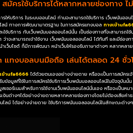
มัครใช้บริการได้หลากหลายช่องทาง ไม่ม
ารให้บริการ ในระบบออนไลน์ ท่านจะสามารถใช้บริการ เว็บพนันออนไ
อลออนไลน์ ทางการพัฒนามาตรฐาน ในการสมัครแทงบอล
ทางเข้าufa6
ใช้บริการ กับเว็บพนันบอลออนไลน์นั้น เป็นช่องทางที่จะสามารถใช้บ
็ต ว่าจะสามารถเข้าใช้งาน เว็บพนันบอลออนไลน์ ได้ทันที และมีช่อง
น้าเว็บไซต์ ก็มีการพัฒนา หน้าเว็บให้รองรับภาษาต่างๆ หลากหลา
m
แทงบอลบนมือถือ เล่นได้ตลอด 24 ชั่ว
เข้าufa6666
ได้ด้วยตนเองอย่างง่ายดาย หรือจะเป็นการสมัครเจ้าห
บข้อมูลที่ใช้ในการสมัครใช้บริการเว็บพนันบอลออนไลน์ในปัจจุบันนั้
็น ยูสเซอร์เนมสำหรับการใช้งานเว็บพนันออนไลน์นั่นเอง หรือจะเป็
รเงินต่างๆได้อย่างง่ายดายหลากหลายช่องทางโดยไม่ต้องเสียค่าธ
อนไลน์ ได้อย่างง่ายดาย ใช้บริการพนันบอลออนไลน์ในลักษณะต่างๆ