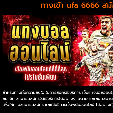
ทางเข้า ufa 6666
สมั
สำหรับท่านที่มีความสนใจ ในการสมัครใช้บริการ เว็บแทงบอลออน
สมาชิก สามารถสมัครได้ใช้บริการได้อย่างง่ายดาย และสนุกสนาน
เพื่อให้ท่านสามารถสมัคร และใช้บริการเว็บพนันออนไลน์ ได้อย่างคุ้