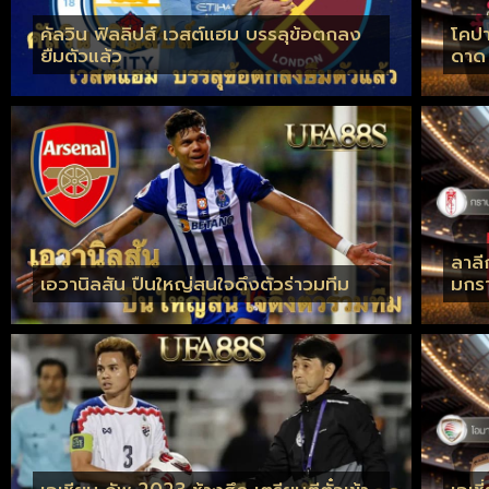
คัลวิน ฟิลลิปส์ เวสต์แฮม บรรลุข้อตกลง
โคปา
ยืมตัวแล้ว
ดาด
ลาลี
เอวานิลสัน ปืนใหญ่สนใจดึงตัวร่าวมทีม
มกร