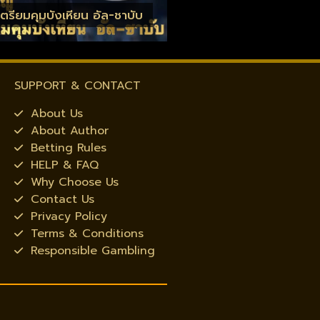
เตรียมคุมบังเหียน อัล-ชาบับ
SUPPORT & CONTACT
About Us
About Author
Betting Rules
HELP & FAQ
Why Choose Us
Contact Us
Privacy Policy
Terms & Conditions
Responsible Gambling