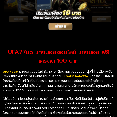
UFA77up แทงบอลออนไลน์ แทงบอล ฟรี
เครดิต 100 บาท
UFA77up
แทงบอลออนไลน์
ก็สามารถติดตามผลบอลของกลุ่มที่ท่านเลือกพนัน
ได้ผ่านหน้าหน้าจอโทรศัพท์เคลื่อนที่ของท่าน
แทงบอลufa77up
การพนันบอลบน
โทรศัพท์เคลื่อนที่ ไม่เป็นอันตราย 100%
การเข้าเล่นพนันบอลเว็บไซต์ตรง
โทรศัพท์เคลื่อนที่นักเสี่ยงโชคทุกคนสามารถลงทุนเจริญผ่านระบบที่ล้ำยุคและก็ไม่มี
อันตราย 100% ไม่ว่าจะเข้าเล่นเกมพนันหรือวางเดิมพันก็เพลิดเพลินใจ
ไม่ต้องวิตกกังวลประเด็นการคดโกงด้วยเหตุว่าเว็บแห่งนี้เป็นเว็บไซต์ผู้ให้บริการที่
มีฐานด้านการเงินที่ดีเยี่ยม ให้ท่านอุ่นใจว่าลงทุนแล้วได้เงินจริงทุกบาททุกเงิน คุณ
ใช้เวลาเล่นน้อยตอนแรกพันได้ดิบได้ดีด้วยระบบที่เสถียร ได้รับการพัฒนาด้วย
โปรแกรมคอมพิวเตอร์ที่ล้ำสมัยที่สุด พึงพอใจเล่นแทงบอลออนไลน์ผ่านเว็บของ