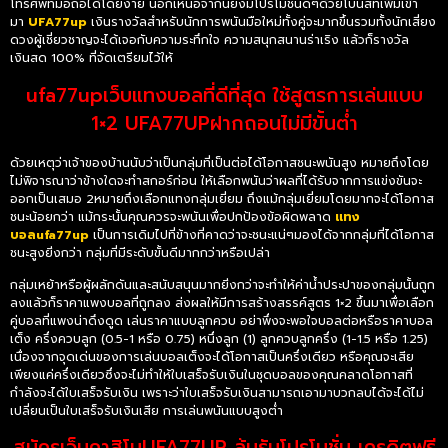
โทรศัพท์มือถือได้โดยง่าย นอกเหนือจากนี้ยังมีโปรโมชั่นดีๆด้วยโบนัสที่เพิ่มเข้า
มา
UFA77up
เงินรางวัลสำหรับนักการพนันมือใหม่ทั้งคู่จะมากขึ้นรวมทั้งนักเสี่ยง
ดวงผู้เชี่ยวชาญจะได้เจอกับความระทึกใจ ความสนุกสนานร่าเริง แล้วก็รางวัล
เงินสด 100% ที่จัดเตรียมไว้ให้
ufa77upเว็บแทงบอลที่ดีที่สุด ใช้สูตรการเล่นแบบ
1×2 UFA77UPฝากถอนไม่มีขั้นต่ำ
ด้วยเหตุว่าเจ้าของบ้านนับว่าเป็นกลุ่มที่เป็นต่อได้โอกาสชนะพนันสูง
หมายถึงโดย
ไม่พิจารณาว่าข้างใดจะทำสกอร์ก่อน ให้เลือกพนันว่าผลที่ได้รับจากการแข่งขันจะ
ออกเป็นเสมอ
2หมายถึงเลือกแทงกลุ่มเยี่ยม ถึงแม้กลุ่มเยี่ยมโดยมากจะได้โอกาส
ชนะน้อยกว่า แม้กระนั้นคุณควรจะพนันเพื่อปกป้องข้อผิดพลาด
แทง
บอลufa77up
เป็นการเดิมไปที่ข้างที่คาดว่าจะชนะแน่ๆมองได้จากกลุ่มที่ได้โอกาส
ชนะสูงยิ่งกว่า กลุ่มที่มีระดับขั้นดีมากกว่าหรือเปล่า
กลุ่มเหย้าหรือผู้ผลักดันและสนับสนุนมากยิ่งกว่าจะทำให้ค่าน้ำประปาของกลุ่มนั้นถูก
ลงแล้วก็ราคาแพงบอลที่ถูกลง ส่งผลให้มีการสร้างสรรค์สูตร 1
×
2 ขึ้นมาเพื่อเลือก
คู่บอลที่แพงน่าดึงดูด
เล่นราคาแบบลูกควบ
อย่าพึ่งจะพอใจบอลต่อหรือราคาบอล
เต็ง
ครึ่งควบลูก (0.5-1 หรือ 0.75)
หนึ่งลูก (1)
ลูกควบลูกครึ่ง (1-1.5 หรือ 1.25)
เนื่องจากจุดเด่นของการเล่นบอลเต็งจะได้โอกาสเป็นครึ่งเดียว หรือคุณจะเสีย
เพียงแค่ครึ่งเดียวซึ่งจะไม่ทำให้ใบเสร็จรับเงินในชุดบอลของคุณคลาดโอกาสที่
กำลังจะได้ใบเสร็จรับเงิน เพราะว่าใบเสร็จรับเงินสามารถเอามาบวกลบได้จะได้ไม่
เปลี่ยนเป็นใบเสร็จรับเงินเสีย
การเล่นพนันแบบสูงต่ำ
สมัครเว็บคาสิโนUFA77UP ลุ้นรับโปรโมชั่น เครดิตฟรี