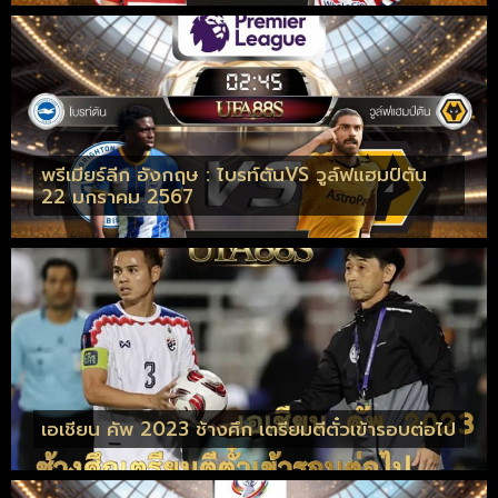
พรีเมียร์ลีก อังกฤษ : ไบรท์ตันVS วูล์ฟแฮมป์ตัน
22 มกราคม 2567
เอเชียน คัพ 2023 ช้างศึก เตรียมตีตั๋วเข้ารอบต่อไป