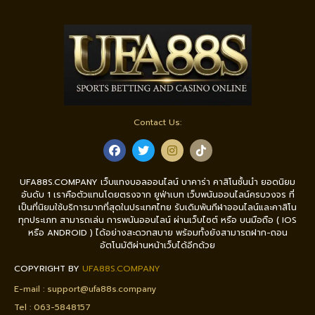
Contact Us:
UFA88S.COMPANY เว็บแทงบอลออนไลน์ บาคาร่า คาสิโนชั้นนำ ยอดนิยม
อันดับ 1 เราคือตัวแทนโดยตรงจาก ยูฟ่าเบท เว็บพนันออนไลน์ครบวงจร ที่
เป็นที่นิยมใช้บริการมากที่สุดในประเทศไทย รับเดิมพันกีฬาออนไลน์และคาสิโน
ทุกประเภท สามารถเล่น การพนันออนไลน์ ผ่านเว็บไซต์ หรือ บนมือถือ ( IOS
หรือ ANDROID ) ได้อย่างสะดวกสบาย พร้อมทั้งยังสามารถฝาก-ถอน
อัตโนมัติผ่านหน้าเว็บได้อีกด้วย
COPYRIGHT BY
UFA88S.COMPANY
E-mail :
support@ufa88s.company
Tel : 0
63-5848157