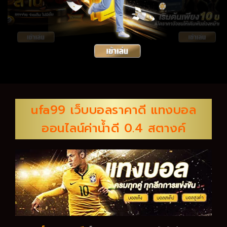
ufa99 เว็บบอลราคาดี แทงบอล
ออนไลน์ค่าน้ำดี 0.4 สตางค์