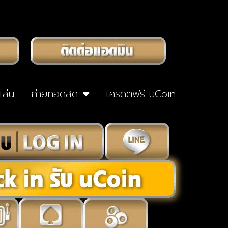
าเล่น
ถ่ายทอดสด
เครดิตฟรี uCoin