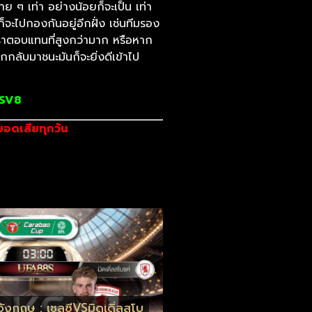
ย ๆ เท่า อย่างน้อยก็จะเป็น เท่า
็จะไปกองกันอยู่อีกฝั่ง เช่นทีมรอง
ัตราตอบแทนที่สูงกว่ามาก หรือหาก
กกลับมาชนะมันก็จะยิ่งดีเข้าไป
SV8
อดเสียทุกวัน
ังกฤษ : เชลซีVSมิดเดิ่ลสโบ