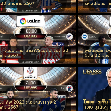
 23 มกราคม 2567
รห์ 23 มกรา
ก้า สเปน : กรานาด้าVSแอตมาดริด 22
พรีเมียร์ลีก 
าคม 2567
ป์ตัน 22 มกร
ี่ยน คัพ 2023 : โอมานvsไทย 21
าคม 2567
โชเซ มูรีนโญ่ 