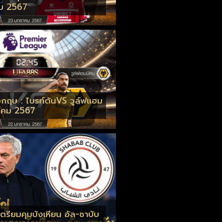
คม 2567
อังกฤษ : ไบรท์ตันVS วูล์ฟแฮม
าคม 2567
เตรียมคุมบังเหียน อัล-ชาบับ