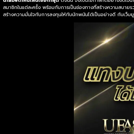
ufabetที่คนเล่นเยอะที่สุด
ดังนั้น จึงเป็นโอกาสที่ดีอย่างชัดเจน
สมาชิกในแต่ละครั้ง พร้อมกับการเป็นช่องทางที่สร้างความสบายร
สร้างความมั่นใจกับการลงทุนให้กับนักพนันได้เป็นอย่างดี กับเว็บย