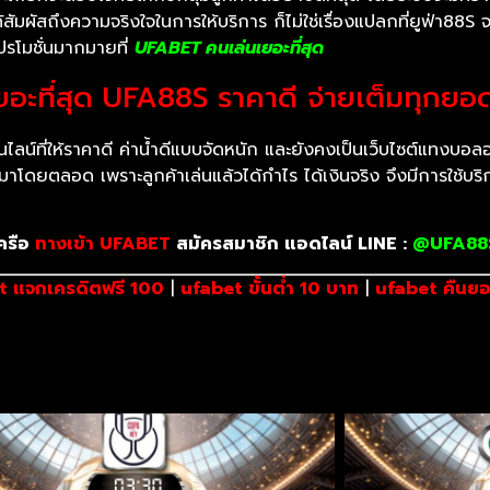
ผัสถึงความจริงใจในการให้บริการ ก็ไม่ใช่เรื่องแปลกที่ยูฟ่า88S จะไ
โปรโมชั่นมากมายที่
UFABET คนเล่นเยอะที่สุด
เยอะที่สุด UFA88S ราคาดี จ่ายเต็มทุกย
ไลน์ที่ให้ราคาดี ค่าน้ำดีแบบจัดหนัก และยังคงเป็นเว็บไซต์แทงบอล
1 มาโดยตลอด เพราะลูกค้าเล่นแล้วได้กำไร ได้เงินจริง จึงมีการใช้บ
เครือ
ทางเข้า UFABET
สมัครสมาชิก แอดไลน์ LINE :
@UFA88
t แจกเครดิตฟรี 100
|
ufabet ขั้นต่ำ 10 บาท
|
ufabet คืนยอ