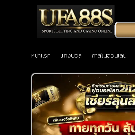
หน้าแรก
แทงบอล
คาสิโนออนไลน์