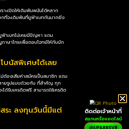
ราะเปิดให้เดิมพันพนันได้หลาก
ี่จะเดิมพันที่ยูฟ่าเบทกันมากยิ่ง
ยูฟ่าเบทไม่เคยมีปัญหา แถม
ูภาษาไทยเพื่อตอบโจทย์ให้กับนัก
บโบนัสพิเศษได้เลย
ม่ต้องเสียค่าสมัครเป็นสมาชิก แถม
กหลายรูปแบบด้วยกัน ที่สำคัญ ทุก
จะได้รับเครดิตฟรี สามารถใช้เครดิต
ะ ลงทุนวันนี้มีแต่
ติดต่อเจ้าหน้าที่
สแกนหรือแอดไลน์
@UFA88SV8