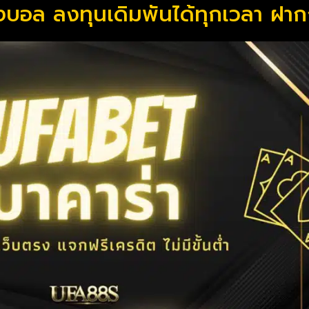
งบอล ลงทุนเดิมพันได้ทุกเวลา ฝา