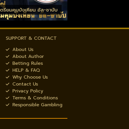
เตรียมคุมบังเหียน อัล-ชาบับ
SUPPORT & CONTACT
About Us
About Author
Betting Rules
HELP & FAQ
Why Choose Us
Contact Us
Privacy Policy
Terms & Conditions
Responsible Gambling