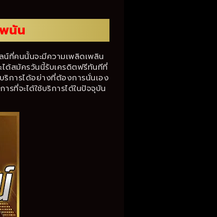
บพนัน
น์ที่คนนั้นจะมีความเพลิดเพลิน
้สมัครวันนี้รับเครดิตฟรีทันทีที่
ริการได้อย่างที่ต้องการนั่นเอง
ที่จะได้ใช้บริการได้ในปัจจุบัน