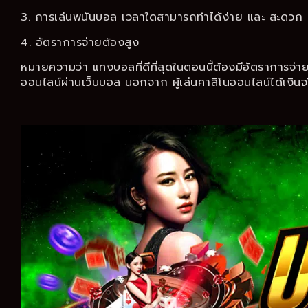
3. การเล่นพนันบอล เวลาใดสามารถทำได้ง่าย และ สะดวก
4. อัตราการจ่ายต้องสูง
หมายความว่า แทงบอลที่ดีที่สุดในตอนนี้ต้องมีอัตราการจ่าย
ออนไลน์ผ่านเว็บบอล นอกจาก ผู้เล่นคาสิโนออนไลน์ได้เงินจริ