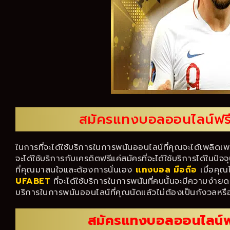
สมัครแทงบอลออนไลน์ฟรี
ในการที่จะได้ใช้บริการในการพนันออนไลน์ที่คุณจะได้เพลิด
จะได้ใช้บริการกับเครดิตฟรีแค่สมัครที่จะได้ใช้บริการได้ในปัจ
ที่คุณมาสนใจและต้องการนั่นเอง
แทงบอล มือถือ
เมื่อคุณ
UFABET
ที่จะได้ใช้บริการในการพนันที่คนนั้นจะมีความง่ายด
บริการในการพนันออนไลน์ที่คุณนัดแล้วไม่ต้องเป็นกังวลห
สมัครแทงบอลออนไลน์ฟรี