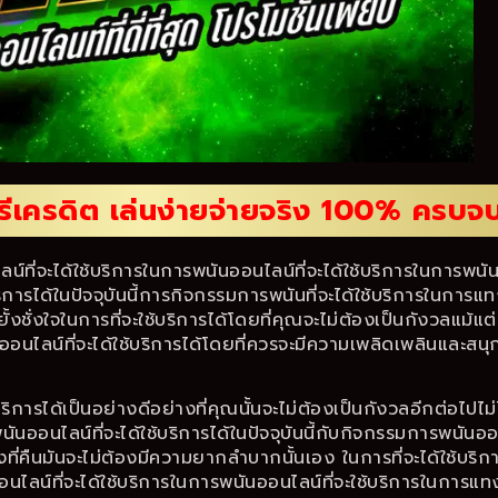
ี​เครดิต เล่นง่ายจ่ายจริง 100% ครบจบ
์ที่จะได้ใช้บริการในการพนันออนไลน์ที่จะได้ใช้บริการในการพนัน
บริการได้ในปัจจุบันนี้การกิจกรรมการพนันที่จะได้ใช้บริการในกา
ั้งชั่งใจในการที่จะใช้บริการได้โดยที่คุณจะไม่ต้องเป็นกังวลแม้แต
อนไลน์ที่จะได้ใช้บริการได้โดยที่ควรจะมีความเพลิดเพลินและสนุก
บริการได้เป็นอย่างดีอย่างที่คุณนั้นจะไม่ต้องเป็นกังวลอีกต่อไปไม
ออนไลน์ที่จะได้ใช้บริการได้ในปัจจุบันนี้กับกิจกรรมการพนันออน
่างที่คืนมันจะไม่ต้องมีความยากลำบากนั้นเอง ในการที่จะได้ใช้บริก
นไลน์ที่จะได้ใช้บริการในการพนันออนไลน์ที่จะใช้บริการในการแทง