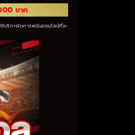
1000 บาท
้ใช้บริการในการพนันออนไลน์ที่จะ