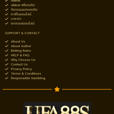
ufabet
ufabet ฟรีเครดิต
กิจกรรมแจกเครดิต
คาสิโนออนไลน์
บาคาร่า
แทงบอลออนไลน์
SUPPORT & CONTACT
About Us
About Author
Betting Rules
HELP & FAQ
Why Choose Us
Contact Us
Privacy Policy
Terms & Conditions
Responsible Gambling