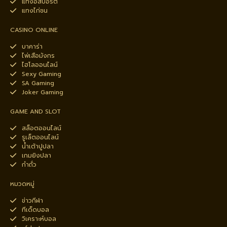
แทงอีสปอร์ต
แทงไก่ชน
CASINO ONLINE
บาคาร่า
ไพ่เสือมังกร
ไฮโลออนไลน์
Sexy Gaming
SA Gaming
Joker Gaming
GAME AND SLOT
สล็อตออนไลน์
รูเล็ตออนไลน์
น้ำเต้าปูปลา
เกมยิงปลา
กำถั่ว
หมวดหมู่
ข่าวกีฬา
ทีเด็ดบอล
วิเคราะห์บอล