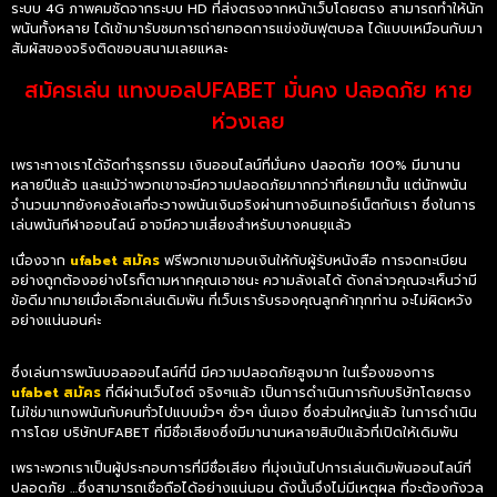
ระบบ 4G ภาพคมชัดจากระบบ HD ที่ส่งตรงจากหน้าเว็บโดยตรง สามารถทำให้นัก
พนันทั้งหลาย ได้เข้ามารับชมการถ่ายทอดการแข่งขันฟุตบอล ได้แบบเหมือนกับมา
สัมผัสของจริงติดขอบสนามเลยแหละ
สมัครเล่น แทงบอลUFABET มั่นคง ปลอดภัย หาย
ห่วงเลย
เพราะทางเราได้จัดทำธุรกรรม เงินออนไลน์ที่มั่นคง ปลอดภัย 100% มีมานาน
หลายปีแล้ว และแม้ว่าพวกเขาจะมีความปลอดภัยมากกว่าที่เคยมานั้น แต่นักพนัน
จำนวนมากยังคงลังเลที่จะวางพนันเงินจริงผ่านทางอินเทอร์เน็ตกับเรา ซึ่งในการ
เล่นพนันกีฬาออนไลน์ อาจมีความเสี่ยงสำหรับบางคนยุแล้ว
เนื่องจาก
ufabet สมัคร
ฟรีพวกเขามอบเงินให้กับผู้รับหนังสือ การจดทะเบียน
อย่างถูกต้องอย่างไรก็ตามหากคุณเอาชนะ ความลังเลได้ ดังกล่าวคุณจะเห็นว่ามี
ข้อดีมากมายเมื่อเลือกเล่นเดิมพัน ที่เว็บเรารับรองคุณลูกค้าทุกท่าน จะไม่ผิดหวัง
อย่างแน่นอนค่ะ
ซึ่งเล่นการพนันบอลออนไลน์ที่นี่ มีความปลอดภัยสูงมาก ในเรื่องของการ
ufabet สมัคร
ที่ดีผ่านเว็บไซต์ จริงๆแล้ว เป็นการดำเนินการกับบริษัทโดยตรง
ไม่ใช่มาแทงพนันกับคนทั่วไปแบบมั่วๆ ซั่วๆ นั่นเอง ซึ่งส่วนใหญ่แล้ว ในการดำเนิน
การโดย บริษัทUFABET ที่มีชื่อเสียงซึ่งมีมานานหลายสิบปีแล้วที่เปิดให้เดิมพัน
เพราะพวกเราเป็นผู้ประกอบการที่มีชื่อเสียง ที่มุ่งเน้นไปการเล่นเดิมพันออนไลน์ที่
ปลอดภัย …ซึ่งสามารถเชื่อถือได้อย่างแน่นอน ดังนั้นจึงไม่มีเหตุผล ที่จะต้องกังวล