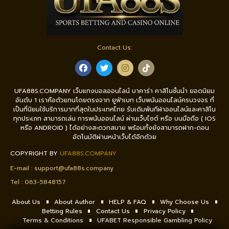
Contact Us:
UFA88S.COMPANY เว็บแทงบอลออนไลน์ บาคาร่า คาสิโนชั้นนำ ยอดนิยม
อันดับ 1 เราคือตัวแทนโดยตรงจาก ยูฟ่าเบท เว็บพนันออนไลน์ครบวงจร ที่
เป็นที่นิยมใช้บริการมากที่สุดในประเทศไทย รับเดิมพันกีฬาออนไลน์และคาสิโน
ทุกประเภท สามารถเล่น การพนันออนไลน์ ผ่านเว็บไซต์ หรือ บนมือถือ ( IOS
หรือ ANDROID ) ได้อย่างสะดวกสบาย พร้อมทั้งยังสามารถฝาก-ถอน
อัตโนมัติผ่านหน้าเว็บได้อีกด้วย
COPYRIGHT BY
UFA88S.COMPANY
E-mail :
support@ufa88s.company
Tel : 0
63-5848157
About Us
About Author
HELP & FAQ
Why Choose Us
Betting Rules
Contact Us
Privacy Policy
Terms & Conditions
UFABET Responsible Gambling Policy