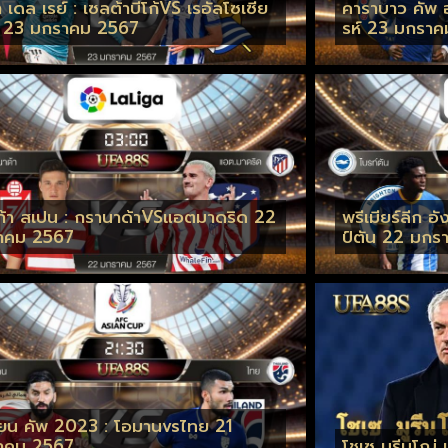
 เดล เรย์ : เซลต้าบีโก้VS เรอัลโซเซีย
คาราบาว คัพ อ
 23 มกราคม 2567
รห์ 23 มกรา
ก้า สเปน : กรานาด้าVSแอตมาดริด 22
พรีเมียร์ลีก 
าคม 2567
ป์ตัน 22 มกร
ี่ยน คัพ 2023 : โอมานvsไทย 21
าคม 2567
โชเซ มูรีนโญ่ 