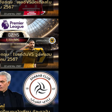
ังกฤษ : เชลซีVSมิดเดิ่ลสโบ
คม 2567
อังกฤษ : ไบรท์ตันVS วูล์ฟแฮม
าคม 2567
เตรียมคุมบังเหียน อัล-ชาบับ