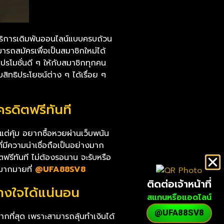
้บริการเดิมพันออนไลน์แบบครบถ้วน
มารถสมัครเพื่อเป็นสมาชิกใหม่ได้
รโมชั่นดี ๆ ให้กับสมาชิกทุกคน
บสิทธิประโยชน์ต่าง ๆ ได้เรื่อย ๆ
ครดิตฟรีทันที
แต่คุ้ม อยากซื้อหวยผ่านเว็บพนัน
่มีความน่าเชื่อถือเป็นอย่างมาก
ตฟรีทันที ไม่ต้องรอนาน จะรับหรือ
นมากมายที่
@UFA88SV8
ติดต่อเจ้าหน้าที่
วางใจได้แน่นอน
สแกนหรือแอดไลน์
@UFA88SV8
ากที่สุด เพราะสามารถลุ้นทำเงินได้