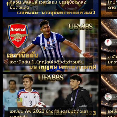
คัลวิน ฟิลลิปส์ เวสต์แฮม บรรลุข้อตกลง
โคปา
ยืมตัวแล้ว
ดาด
ลาลี
เอวานิลสัน ปืนใหญ่สนใจดึงตัวร่าวมทีม
มกร
เอเชียน คัพ 2023 ช้างศึก เตรียมตีตั๋วเข้า
เอเช
รอบต่อไป
มกร