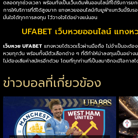
ตลอดทุกช่วงเวลา พร้อมทั้งเป็นเว็บเดิมพันออนไลน์ที่ได้รับการยก
การให้บริการที่ดีได้สูงมาก แทงหวยออนไลน์กับยูฟ่าเบทวันนี้รับรอ
มั่นใจได้ทุกการลงทุน ไว้วางใจได้อย่างแน่นอน
UFABET เว็บหวยออนไลน์ แทงหวยได
เว็บหวย UFABET
แทงหวยได้รวดเร็วผ่านมือถือ ไม่จำเป็นจะต้อ
หวยทุกวัน พร้อมทั้งมีตัวเลือกต่าง ๆ ที่ดีทำให้น่าลงทุนเป็นอย
ไม่ต้องเสียค่าสมัครอีกด้วย โดยที่ทุกท่านที่เป็นสมาชิกจะมีโอกาสได้
ข่าวบอลที่เกี่ยวข้อง