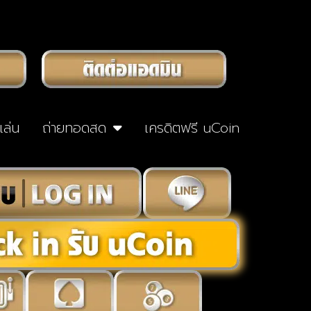
าเล่น
ถ่ายทอดสด
เครดิตฟรี uCoin