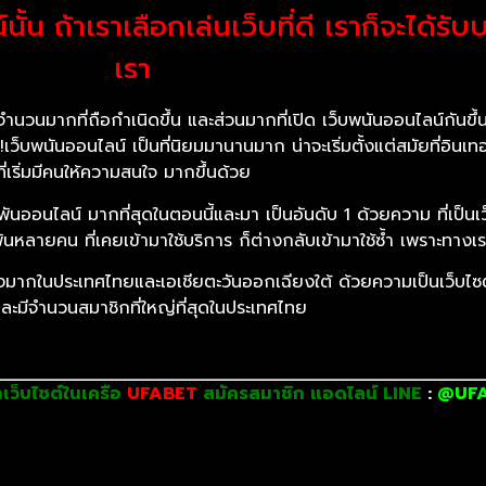
ถ้าเราเลือกเล่นเว็บที่ดี เราก็จะได้รับบ
เรา
์ จำนวนมากที่ถือกำเนิดขึ้น และส่วนมากที่เปิด เว็บพนันออนไลน์กันขึ้
เว็บพนันออนไลน์ เป็นที่นิยมมานานมาก น่าจะเริ่มตั้งแต่สมัยที่อินเท
ที่เริ่มมีคนให้ความสนใจ มากขึ้นด้วย
ันออนไลน์ มากที่สุดในตอนนี้และมา เป็นอันดับ 1 ด้วยความ ที่เป็นเว
ิมพันหลายคน ที่เคยเข้ามาใช้บริการ ก็ต่างกลับเข้ามาใช้ซ้ำ เพราะทางเร
่างมากในประเทศไทยและเอเชียตะวันออกเฉียงใต้ ด้วยความเป็นเว็บไซ
น์และมีจำนวนสมาชิกที่ใหญ่ที่สุดในประเทศไทย
ว็บไซต์ในเครือ
UFABET
สมัครสมาชิก แอดไลน์ LINE
:
@UFA