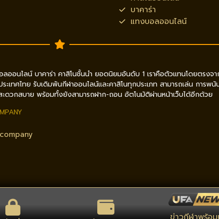
บาคาร่า
แทงบอลออนไลน์
อนไลน์ บาคาร่า คาสิโนชั้นนำ ยอดนิยมอันดับ 1 เราคือตัวแทนโดยตรงจาก
ุดในประเทศไทย รับเดิมพันกีฬาออนไลน์และคาสิโนทุกประเภท สามารถเล่น การพนัน
ะดวกสบาย พร้อมทั้งยังสามารถฝาก-ถอน อัตโนมัติผ่านหน้าเว็บได้อีกด้วย
OMPANY
.company
ข่าวกีฬาพร้อ