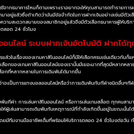
ใช้บัญชีจากธนาคารไหนก็ตามเพราะเราอยากจะให้คุณสามารถทำรายก
ยู่แล้วซึ่งถ้าเกิดว่ามันมีข้อจำกัดในการฝากเงินอย่างเช่นมีตัวเล
ความสะดวกสบายของสมาชิกอยู่แล้วจึงมีตัวเลือกธนาคารผู้ให้บริการ
ๆตลอด 24 ชั่วโมง
นไลน์ ระบบฝากเงินอัตโนมัติ ฝากได้ท
้วในเรื่องของเกมคาสิโนออนไลน์ก็มีให้เลือกครบเช่นเดียวกันก็แหง
วเลือกของเกมคาสิโนออนไลน์ของเรานั้นมีเยอะมากที่สุดมีหลากหลายร
วเลือกที่หลากหลายในการเดิมพันได้มากขึ้น
ว่าจะเป็นการแทงบอลออนไลน์หรือว่าการเดิมพันกับกีฬาชนิดอื่นๆกีฬ
ิมพันกีฬา การเล่นคาสิโนออนไลน์ หรือการเล่นเกมสล็อต ทุกคนสามา
ให้ผู้เล่นสามารถเดิมพันกับเหตุการณ์ที่กำลังเกิดขึ้นอยู่ในขณะนั้นได
โดยมีทีมงานมืออาชีพเต็มที่พร้อมให้บริการตลอด 24 ชั่วโมงต่อวัน 
า