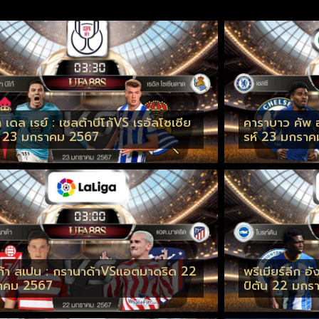
 เดล เรย์ : เซลต้าบีโก้VS เรอัลโซเซีย
คาราบาว คัพ อ
 23 มกราคม 2567
รห์ 23 มกรา
ก้า สเปน : กรานาด้าVSแอตมาดริด 22
พรีเมียร์ลีก 
าคม 2567
ป์ตัน 22 มกร