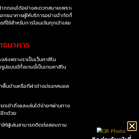
ารฝากถอนได้อย่างสะดวกสบายเพราะ
ือกธนาคารผู้ให้บริการอย่างจำกัดก็
ที่ใช้สำหรับการโอนเงินทุกเจ้าเลย
ุกธนาคาร
ล่ะเพราะเราเป็นเว็บคาสิโน
ูปแบบมีทั้งเกมนี้เป็นเกมคาสิโน
าพื้นบ้านหรือกีฬาต่างประเทศบอล
รถเข้าถึงและเล่นได้ง่ายๆผ่านทาง
้อีกด้วย
ทำให้ผู้เล่นสามารถติดต่อสอบถาม