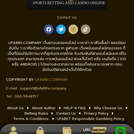
Contact Us:
UFA88S.COMPANY เว็บแทงบอลออนไลน์ บาคาร่า คาสิโนชั้นนำ ยอดนิยม
อันดับ 1 เราคือตัวแทนโดยตรงจาก ยูฟ่าเบท เว็บพนันออนไลน์ครบวงจร ที่
เป็นที่นิยมใช้บริการมากที่สุดในประเทศไทย รับเดิมพันกีฬาออนไลน์และคาสิโน
ทุกประเภท สามารถเล่น การพนันออนไลน์ ผ่านเว็บไซต์ หรือ บนมือถือ ( IOS
หรือ ANDROID ) ได้อย่างสะดวกสบาย พร้อมทั้งยังสามารถฝาก-ถอน
อัตโนมัติผ่านหน้าเว็บได้อีกด้วย
COPYRIGHT BY
UFA88S.COMPANY
E-mail :
support@ufa88s.company
Tel : 0
63-5848157
About Us
About Author
HELP & FAQ
Why Choose Us
Betting Rules
Contact Us
Privacy Policy
Terms & Conditions
UFABET Responsible Gambling Policy