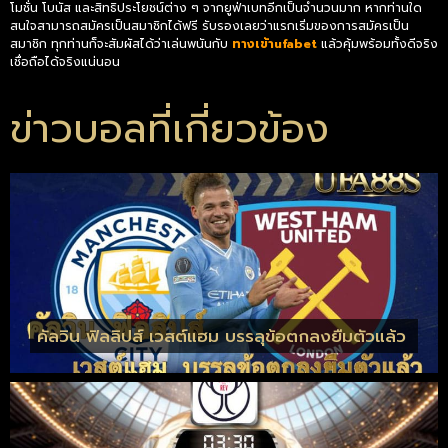
โมชั่น โบนัส และสิทธิประโยชน์ต่าง ๆ จากยูฟ่าเบทอีกเป็นจำนวนมาก หากท่านใด
สนใจสามารถสมัครเป็นสมาชิกได้ฟรี รับรองเลยว่าแรกเริ่มของการสมัครเป็น
สมาชิก ทุกท่านก็จะสัมผัสได้ว่าเล่นพนันกับ
ทางเข้าufabet
แล้วคุ้มพร้อมทั้งดีจริง
เชื่อถือได้จริงแน่นอน
ข่าวบอลที่เกี่ยวข้อง
คัลวิน ฟิลลิปส์ เวสต์แฮม บรรลุข้อตกลงยืมตัวแล้ว