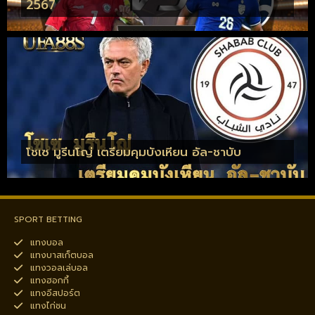
2567
โชเซ มูรีนโญ่ เตรียมคุมบังเหียน อัล-ชาบับ
SPORT BETTING
แทงบอล
แทงบาสเก็ตบอล
แทงวอลเล่บอล
แทงฮอกกี้
แทงอีสปอร์ต
แทงไก่ชน