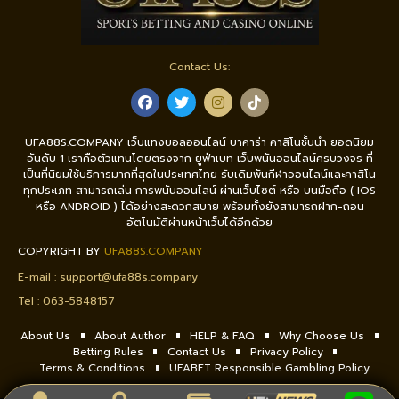
Contact Us:
UFA88S.COMPANY เว็บแทงบอลออนไลน์ บาคาร่า คาสิโนชั้นนำ ยอดนิยม
อันดับ 1 เราคือตัวแทนโดยตรงจาก ยูฟ่าเบท เว็บพนันออนไลน์ครบวงจร ที่
เป็นที่นิยมใช้บริการมากที่สุดในประเทศไทย รับเดิมพันกีฬาออนไลน์และคาสิโน
ทุกประเภท สามารถเล่น การพนันออนไลน์ ผ่านเว็บไซต์ หรือ บนมือถือ ( IOS
หรือ ANDROID ) ได้อย่างสะดวกสบาย พร้อมทั้งยังสามารถฝาก-ถอน
อัตโนมัติผ่านหน้าเว็บได้อีกด้วย
COPYRIGHT BY
UFA88S.COMPANY
E-mail :
support@ufa88s.company
Tel : 0
63-5848157
About Us
About Author
HELP & FAQ
Why Choose Us
Betting Rules
Contact Us
Privacy Policy
Terms & Conditions
UFABET Responsible Gambling Policy