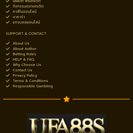
ufabet ฟรีเครดิต
กิจกรรมแจกเครดิต
คาสิโนออนไลน์
บาคาร่า
แทงบอลออนไลน์
SUPPORT & CONTACT
About Us
About Author
Betting Rules
HELP & FAQ
Why Choose Us
Contact Us
Privacy Policy
Terms & Conditions
Responsible Gambling