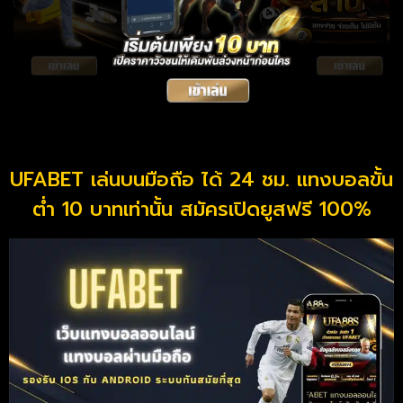
UFABET เล่นบนมือถือ ได้ 24 ชม. แทงบอลขั้น
ต่ำ 10 บาทเท่านั้น สมัครเปิดยูสฟรี 100%