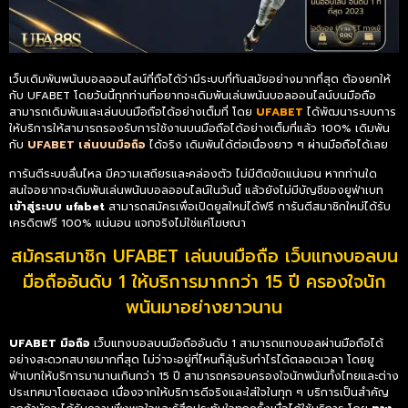
เว็บเดิมพันพนันบอลออนไลน์ที่ถือได้ว่ามีระบบที่ทันสมัยอย่างมากที่สุด ต้องยกให้
กับ UFABET โดยวันนี้ทุกท่านที่อยากจะเดิมพันเล่นพนันบอลออนไลน์บนมือถือ
สามารถเดิมพันและเล่นบนมือถือได้อย่างเต็มที่ โดย
UFABET
ได้พัฒนาระบบการ
ให้บริการให้สามารถรองรับการใช้งานบนมือถือได้อย่างเต็มที่แล้ว 100% เดิมพัน
กับ
UFABET เล่นบนมือถือ
ได้จริง เดิมพันได้ต่อเนื่องยาว ๆ ผ่านมือถือได้เลย
การันตีระบบลื่นไหล มีความเสถียรและคล่องตัว ไม่มีติดขัดแน่นอน หากท่านใด
สนใจอยากจะเดิมพันเล่นพนันบอลออนไลน์ในวันนี้ แล้วยังไม่มีบัญชีของยูฟ่าเบท
เข้าสู่ระบบ ufabet
สามารถสมัครเพื่อเปิดยูสใหม่ได้ฟรี การันตีสมาชิกใหม่ได้รับ
เครดิตฟรี 100% แน่นอน แจกจริงไม่ใช่แค่โฆษณา
สมัครสมาชิก UFABET เล่นบนมือถือ เว็บแทงบอลบน
มือถืออันดับ 1 ให้บริการมากกว่า 15 ปี ครองใจนัก
พนันมาอย่างยาวนาน
UFABET มือถือ
เว็บแทงบอลบนมือถืออันดับ 1 สามารถแทงบอลผ่านมือถือได้
อย่างสะดวกสบายมากที่สุด ไม่ว่าจะอยู่ที่ไหนก็ลุ้นรับกำไรได้ตลอดเวลา โดยยู
ฟ่าเบทให้บริการมานานเกินกว่า 15 ปี สามารถครอบครองใจนักพนันทั้งไทยและต่าง
ประเทศมาโดยตลอด เนื่องจากให้บริการดีจริงและใส่ใจในทุก ๆ บริการเป็นสำคัญ