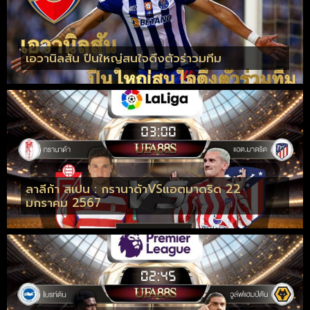
เอวานิลสัน ปืนใหญ่สนใจดึงตัวร่าวมทีม
ลาลีก้า สเปน : กรานาด้าVSแอตมาดริด 22
มกราคม 2567