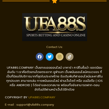
Contact Us:
UFA88S.COMPANY เว็บแทงบอลออนไลน์ บาคาร่า คาสิโนชั้นนำ ยอดนิยม
อันดับ 1 เราคือตัวแทนโดยตรงจาก ยูฟ่าเบท เว็บพนันออนไลน์ครบวงจร ที่
เป็นที่นิยมใช้บริการมากที่สุดในประเทศไทย รับเดิมพันกีฬาออนไลน์และคาสิโน
ทุกประเภท สามารถเล่น การพนันออนไลน์ ผ่านเว็บไซต์ หรือ บนมือถือ ( IOS
หรือ ANDROID ) ได้อย่างสะดวกสบาย พร้อมทั้งยังสามารถฝาก-ถอน
อัตโนมัติผ่านหน้าเว็บได้อีกด้วย
COPYRIGHT BY
UFA88S.COMPANY
E-mail :
support@ufa88s.company