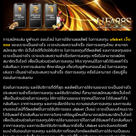
การสมัครเล่น ยูฟ่าเบท ออนไลน์ ในการใช้งานผลลัพธ์ ในการลงทุน
ufabet เว็บ
ตรง
ของเราจะเป็นอย่างไร เราจะประสบความสำเร็จ ต่อการลงทุนไหม สามารถ
สมัครสมาชิก มีเว็บไซต์ที่เปิดให้บริการ ในการลงทุนที่ดีผลลัพธ์ และการลงทุนของ
เราจะเป็นอย่างไร เราจะประสบความสำเร็จต่อการลงทุน หรือไม่สามารถสมัคร
สมาชิกเว็บไซต์ เพื่อเป็นส่วนช่วยในการลงทุน ให้เราทุกคนมีโอกาสได้รับผลกำไร
กลับคืนมา จากการเล่นเกม ศึกษาข้อมูล เกี่ยวกับยูฟ่าเบทออนไลน์ ในการลงทุน
เล่นเรา เป็นอย่างไรประสบความสำเร็จ ต่อการลงทุน หรือไม่สามารถ เรียนรู้ขั้น
ตอนในการเล่นเกม
ช่วยในการลงทุน และใช้บริการที่ดีที่สุด ผลลัพธ์ในการใช้งานของเราจะเป็นอย่างไร
ประสบความสำเร็จต่อการลงทุน และใช้บริการใหม่ ก็สามารถสมัครสมาชิกเว็บไซต์
เพื่อเป็นส่วนช่วยในการลงทุน ให้การใช้งานของเราทุกคนมีโอกาส ได้รับผลกำไร
กลับคืนมา จากการลงทุน และการเลือกใช้งาน ความชอบในการลงทุน และการเล่น
เกมออนไลน์ที่ดีผลลัพธ์ในการใช้บริการของ ufabet เว็บแม่ เราจะเป็นแบบไหนเราจะ
ได้รับผลกำไรกลับคืนมาจากการวิเคราะห์ข้อมูลไหมก็สามารถสมัครสมาชิกเว็บไซต์
เพื่อเป็นส่วนช่วยในการลงทุนให้การใช้งานของเรามีโอกาสได้รับผลกำไรกลับคืนมา
จากการลงทุน และการเลือกใช้บริการเพิ่มมากยิ่งขึ้น Ufabet แจกเงินเครดิตฟรี
แนะนำขั้นตอนในการลงทุน และใช้บริการที่ตอบโจทย์ผลลัพธ์ในการใช้งานเป็นแบบ