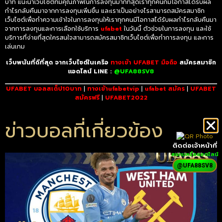
บาท แนะนำเว็บไซต์ที่มีคุณภาพในการลงทุนมากที่สุดเราทุกคนก็มีโอกาสได้รับผล
กำไรกลับคืนมาจากการลงทุนเพิ่มขึ้น และเราเป็นอย่างไรสามารถสมัครสมาชิก
เว็บไซต์เพื่อทำความเข้าใจในการลงทุนให้เราทุกคนมีโอกาสได้รับผลกำไรกลับคืนมา
จากการลงทุนและการเลือกใช้บริการ
ufabet
ในวันนี้ ตัวช่วยในการลงทุน และใช้
บริการที่ง่ายที่สุดใครสนใจสามารถสมัครสมาชิกเว็บไซต์เพื่อทำการลงทุน และการ
เล่นเกม
เว็บพนันที่ดีที่สุด จากเว็บไซต์ในเครือ
ทางเข้า UFABET มือถือ
สมัครสมาชิก
แอดไลน์ LINE :
@UFA88SV8
UFABET บอลสเต็ป10บาท
|
ทางเข้าufabetvip
|
ufabet สมัคร
|
UFABET
สมัครฟรี
|
UFABET2022
ข่าวบอลที่เกี่ยวข้อง
ติดต่อเจ้าหน้าที่
สแกนหรือแอดไลน์
@UFA88SV8