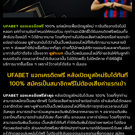
UFABET แจกเครดิตฟรี
100% แค่สมัครเพื่อเปิดยูสใหม่ การันตีแจกจริงไม่มี
หลอก แค่ทำตามข้อกำหนดให้ครบถ้วน ทุกท่านจะมีสิทธิ์ได้รับเครดิตฟรีพร้อมทั้ง
สิทธิประโยชน์ดี ๆ ได้อีกมากมาย โดยที่ทุกท่านไม่ต้องเสียค่าสมัครหรือค่าแรกเข้า
แต่อย่างใดเลย ยูฟ่าเบทนับได้ว่าเป็นเว็บพนันออนไลน์ที่ให้บริการมานานหลายปี
มาก ๆ ส่งผลทำให้น่าเชื่อถือมากที่สุด ต่างก็มีนักพนันให้การยอมรับและพากันออก
มาการันตีว่าดีจริง เนื่องจาก
ยูฟ่าเบท
เป็นเว็บพนันออนไลน์ที่จ่ายเงินให้กับลูกค้า
แบบจริงจัง ถอนเวลาไหนได้เงินเวลานั้น ไม่มีบิดพลิ้ว ไม่มีหนีหาย ทำให้มีผู้ใช้
บริการมากขึ้นเรื่อย ๆ เพราะไว้วางใจได้จริง ๆ นั่นเอง
UFABET แจกเครดิตฟรี หลังเปิดยูสใหม่รับได้ทันที
100% สมัครเป็นสมาชิกฟรีไม่ต้องเสียค่าแรกเข้า
UFABET แจกเครดิตฟรีล่าสุด
หลังเปิดยูสใหม่รับได้เลย 100% โดยที่ทุกท่าน
สามารถสมัครเป็นสมาชิกฟรี ไม่ต้องเสียค่าแรกเข้าแต่อย่างใด เข้าเล่นกันได้ตลอด
เวลาอีกด้วย เพราะยูฟ่าเบทเป็นเว็บพนันออนไลน์ที่ให้บริการทุกช่วงเวลาแบบไม่มี
วันหยุด สามารถเข้ามาร่วมสนุกและเดิมพันได้หลากหลายมาก ๆ อยากจะเดิมพัน
เวลาไหนก็สามารถเข้าเล่นได้เลย ทั้งคาสิโน แทงบอล บาคาร่ามีครบ โดยที่ทุกท่าน
สามารถเดิมพันเว็บตรง เว็บหลักได้ทันที ทำให้เดิมพันได้อย่างหายห่วง ไม่ต้อง
กังวลแต่อย่างใด ส่วนเครดิตฟรีสมาชิกใหม่ทุกท่านสามารถใช้ต่อยอดได้เลย เพื่อที่
จะได้ทดลองเล่นพนันได้ฟรี ไม่ต้องใช้เงินของตนเองลงทุนเพื่อทดลอง สมัคร