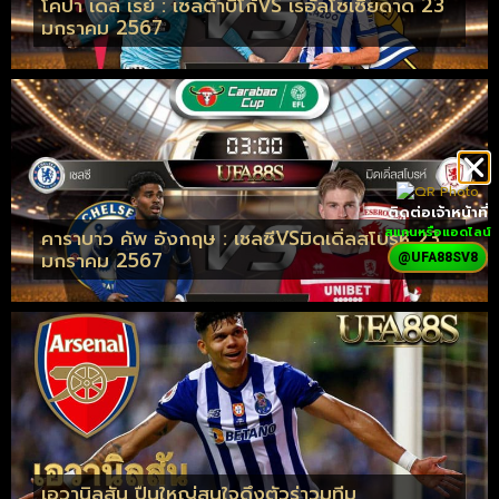
โคปา เดล เรย์ : เซลต้าบีโก้VS เรอัลโซเซียดาด 23
มกราคม 2567
ติดต่อเจ้าหน้าที่
สแกนหรือแอดไลน์
คาราบาว คัพ อังกฤษ : เชลซีVSมิดเดิ่ลสโบรห์ 23
มกราคม 2567
@UFA88SV8
เอวานิลสัน ปืนใหญ่สนใจดึงตัวร่าวมทีม