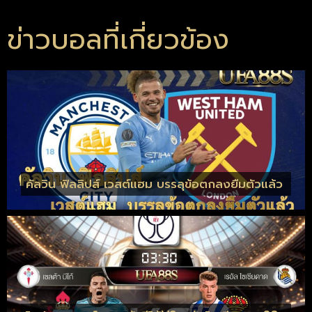
ข่าวบอลที่เกี่ยวข้อง
คัลวิน ฟิลลิปส์ เวสต์แฮม บรรลุข้อตกลงยืมตัวแล้ว