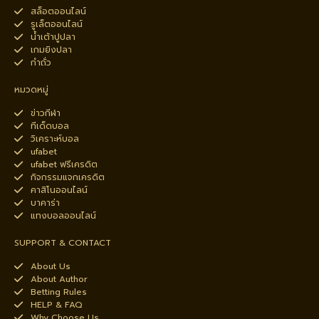
สล็อตออนไลน์
รูเล็ตออนไลน์
น้ำเต้าปูปลา
เกมยิงปลา
กำถั่ว
หมวดหมู่
ข่าวกีฬา
ทีเด็ดบอล
วิเคราะห์บอล
ufabet
ufabet ฟรีเครดิต
กิจกรรมแจกเครดิต
คาสิโนออนไลน์
บาคาร่า
แทงบอลออนไลน์
SUPPORT & CONTACT
About Us
About Author
Betting Rules
HELP & FAQ
Why Choose Us