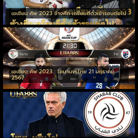
เอเชียน คัพ 2023 ช้างศึก เตรียมตีตั๋วเข้ารอบต่อไป
เอเชี่ยน คัพ 2023 : โอมานvsไทย 21 มกราคม
2567