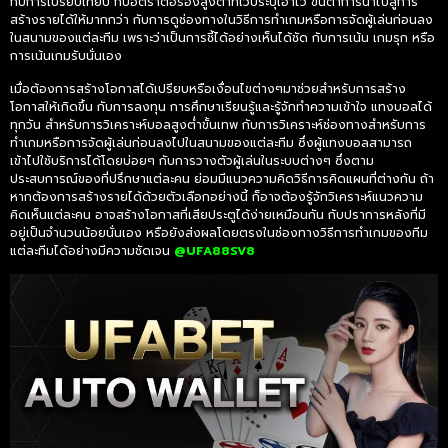
กับการเปรียบเทียบ กับอัตราต่อรองสูงต่ำที่เว็บระบุเอาไว้​ ขั้นต่ำการนำไปสู่การ
สร้างรายได้ให้มากกว่า กับการดูช่องทางในวิธีการทำเกมหรือการจัดผู้เล่นก่อนลง
ในสนามของแต่ละทีม เพราะว่าเป็นการชี้ได้อย่างเห็นได้ชัด กับการเน้น เกมรุก หรือ
การเน้นเกมรับนั่นเอง
เมื่อต้องการสร้างโอกาสได้เปรียบหรือเงื่อนไขต่างๆมาช่วยสำหรับการสร้าง
โอกาสให้เกิดขึ้น กับการลงทุน การศึกษาเรียนรู้และรู้จักทำความเข้าใจ แทงบอลได้
ทุกวัน สำหรับการวิเคราะห์บอลสูงต่ำขั้นเทพ กับการวิเคราะห์ช่องทางสำหรับการ
ทำเกมหรือการจัดผู้เล่นก่อนลงไปในสนามของแต่ละทีม ซึ่งผู้แทงบอลสามารถ
เข้าไปใช้บริการได้โดยบ่อยๆ กับการวางตัวผู้เล่นในระบบต่างๆ ซึ่งตาม
ประสบการณ์ของที่ปรึกษาแต่ละคน ย่อมมีแนวความคิดวิธีการคิดแผนที่ต่างกัน ถ้า
หากต้องการสร้างรายได้ด้วยตัวเลือกอย่างนี้ ก็อาจต้องรู้จักวิเคราะห์แนวความ
คิดเห็นแต่ละคน อาจสร้างโอกาสที่เสียประตูได้ง่ายเหมือนกัน กับปราการหลังที่มี
อยู่เป็นจำนวนน้อยนั่นเอง​ หรือยังส่งผลโดยตรงในช่องทางวิธีการทำเกมของทีม
แต่ละทีมได้อย่างมีความชัดเจน
@UFA88SV8