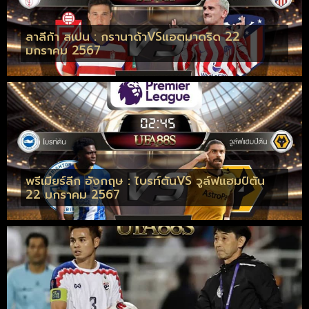
ลาลีก้า สเปน : กรานาด้าVSแอตมาดริด 22
มกราคม 2567
พรีเมียร์ลีก อังกฤษ : ไบรท์ตันVS วูล์ฟแฮมป์ตัน
22 มกราคม 2567