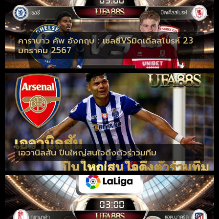
คาราบาว คัพ อังกฤษ : เชลซีVSมิดเดิ่ลสโบรห์ 23
มกราคม 2567
เอวานิลสัน ปืนใหญ่สนใจดึงตัวร่าวมทีม