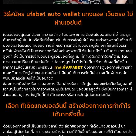
วิธีสมัคร ufabet auto wallet
แทงบอล เว็บตรง ไม่
ผ่านเอย่นต์
ในส่วนของผู้เล่นที่ต้องทำความเข้าใจ โดยเฉพาะการเดิมพันในบอลทีม ที่ย้ำเกมรุก
กับการจัดผู้เล่นนั้นหรือทีมที่ย้ำเกมรับ กับการจัดผู้เล่นในระบบต่างๆพวกนั้นด้วย ก็
ยังส่งผลโดยตรง กับช่องทางสำหรับการเกิดจำนวนประตูขึ้น อีกทั้งในครึ่งแรก
หรือในพักหลัง ก็เป็นการคาดหวังสิ่งต่างๆพวกนี้ได้แม่นมายิ่งขึ้น กับการแทงบอล
สูงต่ำ​ ซึ่งเป็นการใช้จำนวนประตูรวมของทั้งคู่ทีม ที่ทำได้ในกติกาใดๆก็ตาม โดย
การเอามาเปรียบเทียบ กับอัตราต่อรองสูงต่ำ ก็ยังไม่เกี่ยวข้อง กับผลที่เกิดขึ้น
จากการแข่งขันเสมอแพ้หรือชนะ
ทางเข้าUFABET
ซึ่งจากการดูช่องทางในการทำ
เกมหรือการจัดผู้เล่นของแต่ละทีม น่ามีผลดี กับการตัดสินใจวางเดิมพันของนัก
พนันบอลแต่ละคนได้เป็นอย่างดี
ช่องทางหนึ่งสำหรับการมองทางเลือกสำหรับการจัดผู้เล่นของแต่ละทีมกับคู่บอลที่
เอามาเป็นตัวกลางในการวางเดิมพันในลักษณะของบอลสูงต่ำ ซึ่งเป็นการวิเคราะห์
จำนวนประตูของทั้งคู่ทีมที่ทำได้โดยตรงหรือการจัดผู้เล่นในแต่ละทีม
เลือก ทีเด็ดแทงบอลวันนี้ สร้างช่องทางการทำกำไร
ได้มากยิ่งขึ้น
ด้วยช่องทางที่ดีไม่ใช่น้อยในเวลานี้ ตัวเลือกของกติกา ทีเด็ดแทงบอลวันนี้ น่า
สนใจอยู่ไม่ใช่น้อยที่สามารถช่วยสร้างโอกาสที่ดียิ่งขึ้นด้วยช่องทางที่ดี กับบอลเต็ง