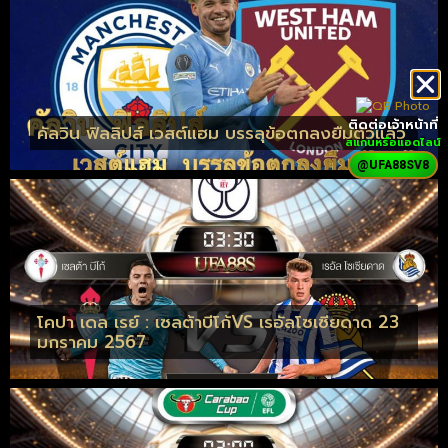
ติดต่อเจ้าหน้าที่
คัลวิน ฟิลลิปส์ เวสต์แฮม บรรลุข้อตกลงยืมตัวแล้ว
สแกนหรือแอดไลน์
@UFA88SV8
โคปา เดล เรย์ : เซลต้าบีโก้VS เรอัลโซเซียดาด 23
มกราคม 2567