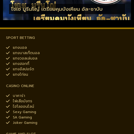
โชเซ มูรีนโญ่ เตรียมคุมบังเหียน อัล-ชาบับ
SPORT BETTING
แทงบอล
แทงบาสเก็ตบอล
แทงวอลเล่บอล
แทงฮอกกี้
แทงอีสปอร์ต
แทงไก่ชน
CASINO ONLINE
บาคาร่า
ไพ่เสือมังกร
ไฮโลออนไลน์
Sexy Gaming
SA Gaming
Joker Gaming