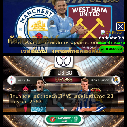
ติดต่อเจ้าหน้าที่
คัลวิน ฟิลลิปส์ เวสต์แฮม บรรลุข้อตกลงยืมตัวแล้ว
สแกนหรือแอดไลน์
@UFA88SV8
โคปา เดล เรย์ : เซลต้าบีโก้VS เรอัลโซเซียดาด 23
มกราคม 2567