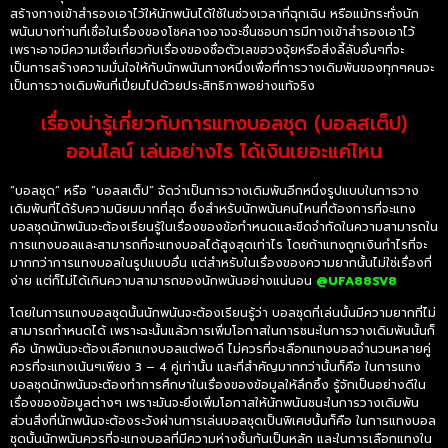
สร้างทางเข้าสำรองเอาไว้ให้นักพนันได้ใช้ในช่วงเวลาที่ฉุกเฉิน หรือแม้กระทั่งนัก
พนันบางท่านที่เชื่อในเรื่องของโชคลางอาจจะชื่นชอบการมีทางเข้าสำรองเอาไว้
เพราะอาจมีความเชื่อเกี่ยวกับเรื่องของชื่อตัวเลขฮวงจุ้ยหรือสิ่งลี้ลับอื่นๆที่จะ
เป็นการสร้างความมั่นใจให้กับนักพนันทางหนึ่งเพื่อที่การวางเดิมพันของทุกๆคนจะ
เป็นการวางเดิมพันที่เปี่ยมไปด้วยประสิทธิภาพอย่างแท้จริง
เรื่องน่ารู้เกี่ยวกับการแทงบอลชุด (บอลสเต็ป)
ออนไลน์ เล่นอย่างไร ได้เงินเยอะแค่ไหน
“บอลชุด” หรือ “บอลสเต็ป” จัดว่าเป็นการวางเดิมพันอีกหนึ่งรูปแบบในการวาง
เดิมพันที่ได้รับความนิยมมากที่สุด ซึ่งสำหรับนักพนันคนไหนที่ต้องการที่จะแทง
บอลชุดนักพนันจะต้องเรียนรู้ในเรื่องของข้อกำหนดและขีดจำกัดในความสามารถใน
การแทงบอลและสามารถที่จะแทงบอลได้สูงสุดเท่าไร โดยถ้าแทงถูกเงินกำไรที่จะ
มากกว่าการแทงบอลในรูปแบบอื่น แต่สำหรับในเรื่องของความยากนั้นไม่ใช่เรื่องที่
ง่าย แต่ก็ไม่ได้เกินความสามารถของนักพนันอย่างแน่นอน
@UFA88SV8
โดยในการแทงบอลชุดนั้นนักพนันจะต้องเรียนรู้ว่า บอลชุดที่เล่นนั้นมีความยากที่ไม่
สามารถกำหนดได้ เพราะฉะนั้นแล้วการเพิ่มโอกาสในการชนะในการวางเดิมพันนั้นก็
คือ นักพนันจะต้องเลือกแทงบอลแต่พอดี ไม่ควรที่จะเลือกแทงบอลจำนวนหลายคู่
ควรที่จะแทงเน้นๆเพียง 3 – 4 คู่เท่านั้น และที่สำคัญมากกว่านั้นก็คือ ในการแทง
บอลชุดนักพนันจะต้องทำการศึกษาในเรื่องของข้อมูลให้ลึกซึ้ง รู้จักเป็นอย่างดีใน
เรื่องของข้อมูลต่างๆ เพราะมันจะยิ่งเพิ่มโอกาสให้นักพนันชนะในการวางเดิมพัน
ส่วนสิ่งที่นักพนันจะต้องระวังผ่านการเล่นบอลชุดเป็นพิเศษนั้นก็คือ ในการแทงบอล
ชุดนั้นนักพนันควรที่จะแทงบอลที่มีความห่างชั้นกันเป็นหลัก และในการเลือกแทงใน