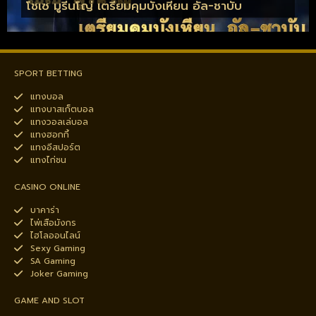
โชเซ มูรีนโญ่ เตรียมคุมบังเหียน อัล-ชาบับ
SPORT BETTING
แทงบอล
แทงบาสเก็ตบอล
แทงวอลเล่บอล
แทงฮอกกี้
แทงอีสปอร์ต
แทงไก่ชน
CASINO ONLINE
บาคาร่า
ไพ่เสือมังกร
ไฮโลออนไลน์
Sexy Gaming
SA Gaming
Joker Gaming
GAME AND SLOT