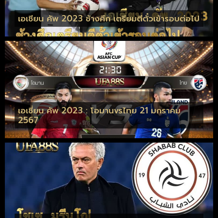
เอเชียน คัพ 2023 ช้างศึก เตรียมตีตั๋วเข้ารอบต่อไป
เอเชี่ยน คัพ 2023 : โอมานvsไทย 21 มกราคม
2567