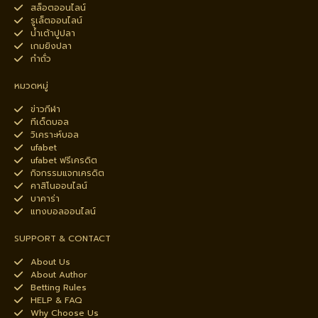
สล็อตออนไลน์
รูเล็ตออนไลน์
น้ำเต้าปูปลา
เกมยิงปลา
กำถั่ว
หมวดหมู่
ข่าวกีฬา
ทีเด็ดบอล
วิเคราะห์บอล
ufabet
ufabet ฟรีเครดิต
กิจกรรมแจกเครดิต
คาสิโนออนไลน์
บาคาร่า
แทงบอลออนไลน์
SUPPORT & CONTACT
About Us
About Author
Betting Rules
HELP & FAQ
Why Choose Us