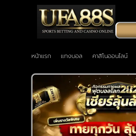
หน้าแรก
แทงบอล
คาสิโนออนไลน์