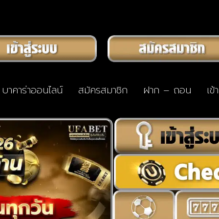
บาคาร่าออนไลน์
สมัครสมาชิก
ฝาก – ถอน
เข้