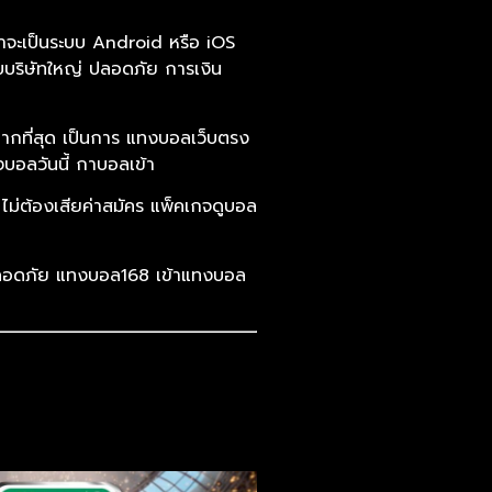
่าจะเป็นระบบ Android หรือ iOS
ับบริษัทใหญ่ ปลอดภัย การเงิน
อมากที่สุด เป็นการ แทงบอลเว็บตรง
งบอลวันนี้ กาบอลเข้า
 ไม่ต้องเสียค่าสมัคร แพ็คเกจดูบอล
ก ปลอดภัย แทงบอล168 เข้าแทงบอล