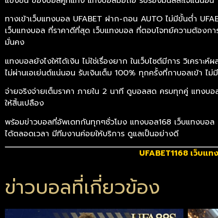
แข่งขัน ของบอลคู่ที่แทง แทงบอลมือถือ รับรองมันส์สะใจแน่นอน
ทางเข้าเว็บแทงบอล UFABET ฝาก-ถอน AUTO ไม่มีขั้นต่ำ UFABET1
เว็บแทงบอล ที่ราคาดีที่สุด เว็บแทงบอล ที่ตอบโจทย์ความต้องกา
มั่นคง
แทงบอลยังไงให้ได้เงิน ไม่ใช่เรื่องยาก ในเว็บไซต์มีการ วิเครา
ไม่ผ่านเอเย่นต์แน่นอน รับเงินเต็ม 100% ทุกครั้งที่กาบอลเข้า ไ
จ่ายจริงจ่ายเต็มราคา ภายใน 2 นาที ดูบอลสด ครบทุกคู่ แทงบอลวั
ให้สิ้นเปลือง
พร้อมข่าวบอลที่อัพเดทกันทุกๆชั่วโมง แทงบอล168 เว็บแทงบอล
ได้ตลอดเวลา มีทีมงานค่อยให้บริการ ดูแลเป็นอย่างดี
UFABET1168 เว็บแท
ข่าวบอลที่เกี่ยวข้อง