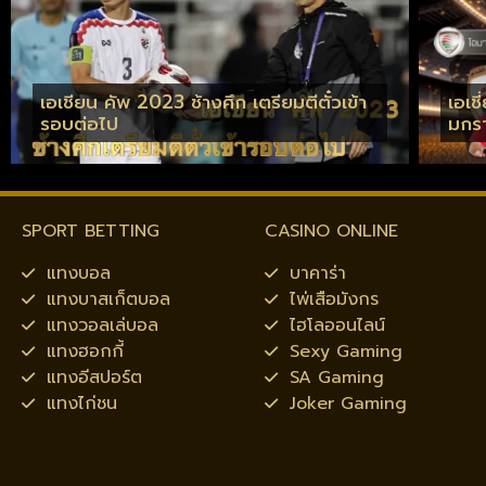
เอเชียน คัพ 2023 ช้างศึก เตรียมตีตั๋วเข้า
เอเช
รอบต่อไป
มกร
SPORT BETTING
CASINO ONLINE
แทงบอล
บาคาร่า
แทงบาสเก็ตบอล
ไพ่เสือมังกร
แทงวอลเล่บอล
ไฮโลออนไลน์
แทงฮอกกี้
Sexy Gaming
แทงอีสปอร์ต
SA Gaming
แทงไก่ชน
Joker Gaming