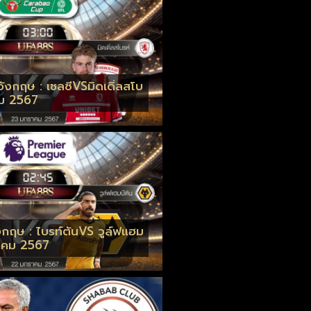
ังกฤษ : เชลซีVSมิดเดิ่ลสโบ
คม 2567
อังกฤษ : ไบรท์ตันVS วูล์ฟแฮม
าคม 2567