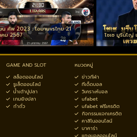
ี่ยน คัพ 2023 : โอมานvsไทย 21
าคม 2567
โชเซ มูรีนโญ่ 
GAME AND SLOT
หมวดหมู่
สล็อตออนไลน์
ข่าวกีฬา
รูเล็ตออนไลน์
ทีเด็ดบอล
น้ำเต้าปูปลา
วิเคราะห์บอล
เกมยิงปลา
ufabet
กำถั่ว
ufabet ฟรีเครดิต
กิจกรรมแจกเครดิต
คาสิโนออนไลน์
บาคาร่า
แทงบอลออนไลน์