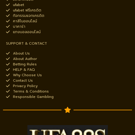
ufabet
ufabet ฟรีเครดิต
กิจกรรมแจกเครดิต
คาสิโนออนไลน์
บาคาร่า
แทงบอลออนไลน์
SUPPORT & CONTACT
About Us
About Author
Betting Rules
HELP & FAQ
Why Choose Us
Contact Us
Privacy Policy
Terms & Conditions
Responsible Gambling