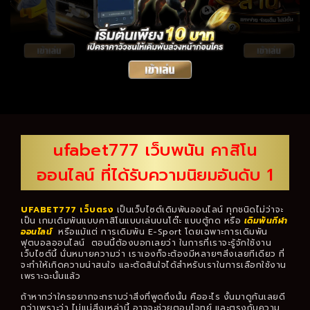
ufabet777 เว็บพนัน คาสิโน
ออนไลน์ ที่ได้รับความนิยมอันดับ 1
UFABET777 เว็บตรง
เป็นเว็บไซต์เดิมพันออนไลน์ ทุกชนิดไม่ว่าจะ
เป็น เกมเดิมพันแบบคาสิโนแบบเล่นบนโต๊ะ แบบตู้กด หรือ
เดิมพันกีฬา
ออนไลน์
หรือแม้แต่ การเดิมพัน E-Sport โดยเฉพาะการเดิมพัน
ฟุตบอลออนไลน์ ตอนนี้ต้องบอกเลยว่า ในการที่เราจะรู้จักใช้งาน
เว็บไซต์นี้ นั่นหมายความว่า เราเองก็จะต้องมีหลายๆสิ่งเลยทีเดียว ที่
จะทำให้เกิดความน่าสนใจ และตัดสินใจได้สำหรับเราในการเลือกใช้งาน
เพราะฉะนั้นแล้ว
ถ้าหากว่าใครอยากจะทราบว่าสิ่งที่พูดถึงนั้น คืออะไร งั้นมาดูกันเลยดี
กว่าเพราะว่า ไม่แน่สิ่งเหล่านี้ อาจจะช่วยตอบโจทย์ และตรงกับความ