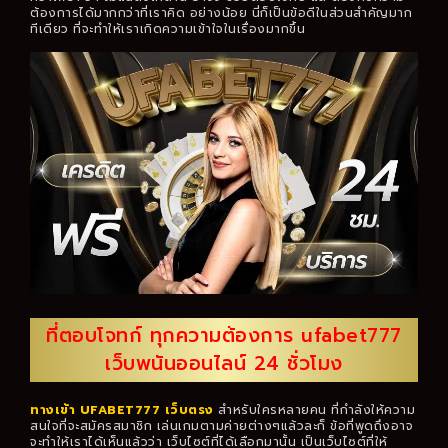
ต้องการได้มากกว่าที่เราคิด อย่างน้อย นี่ก็เป็นข้อดีในส่วนสำคัญมาก
ทีเดียว ที่จะทำให้เราเกิดความเข้าใจในเรื่องมากขึ้น
ที่ตอบโจทก์ ทุกความต้องการ ufabet777
เว็บพนันออนไลน์ 24 ชั่วโมง
ทางเข้า UFABET777 เว็บตรง
สำหรับใครหลายคน ที่กำลังให้ความ
สนใจที่จะสมัครสมาชิก เล่นเกมตามค่ายต่างๆแล้วละก็ ข้อที่พูดถึงอาจ
จะทำให้เราได้เห็นแล้วว่า เว็บไซต์ที่ได้เลือกมานั้น เป็นเว็บไซต์ที่ให้