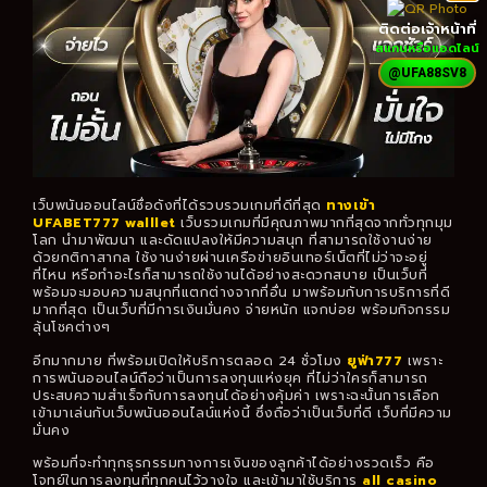
ติดต่อเจ้าหน้าที่
สแกนหรือแอดไลน์
@UFA88SV8
เว็บพนันออนไลน์ชื่อดังที่ได้รวบรวมเกมที่ดีที่สุด
ทางเข้า
UFABET777 walllet
เว็บรวมเกมที่มีคุณภาพมากที่สุดจากทั่วทุกมุม
โลก นำมาพัฒนา และดัดแปลงให้มีความสนุก ที่สามารถใช้งานง่าย
ด้วยกติกาสากล ใช้งานง่ายผ่านเครือข่ายอินเทอร์เน็ตที่ไม่ว่าจะอยู่
ที่ไหน หรือทำอะไรก็สามารถใช้งานได้อย่างสะดวกสบาย เป็นเว็บที่
พร้อมจะมอบความสนุกที่แตกต่างจากที่อื่น มาพร้อมกับการบริการที่ดี
มากที่สุด เป็นเว็บที่มีการเงินมั่นคง จ่ายหนัก แจกบ่อย พร้อมกิจกรรม
ลุ้นโชคต่างๆ
อีกมากมาย ที่พร้อมเปิดให้บริการตลอด 24 ชั่วโมง
ยูฟ่า777
เพราะ
การพนันออนไลน์ถือว่าเป็นการลงทุนแห่งยุค ที่ไม่ว่าใครก็สามารถ
ประสบความสำเร็จกับการลงทุนได้อย่างคุ้มค่า เพราะฉะนั้นการเลือก
เข้ามาเล่นกับเว็บพนันออนไลน์แห่งนี้ ซึ่งถือว่าเป็นเว็บที่ดี เว็บที่มีความ
มั่นคง
พร้อมที่จะทำทุกธุรกรรมทางการเงินของลูกค้าได้อย่างรวดเร็ว คือ
โจทย์ในการลงทุนที่ทุกคนไว้วางใจ และเข้ามาใช้บริการ
all casino