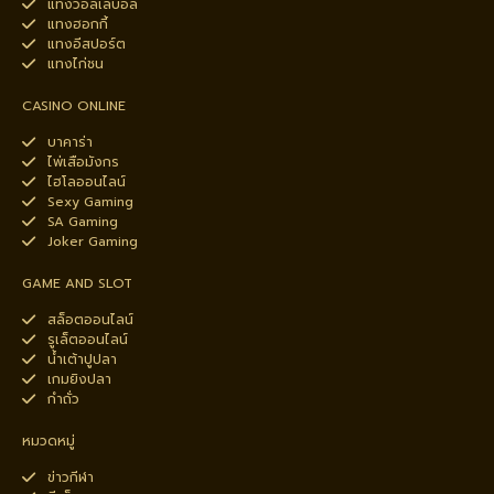
แทงวอลเล่บอล
แทงฮอกกี้
แทงอีสปอร์ต
แทงไก่ชน
CASINO ONLINE
บาคาร่า
ไพ่เสือมังกร
ไฮโลออนไลน์
Sexy Gaming
SA Gaming
Joker Gaming
GAME AND SLOT
สล็อตออนไลน์
รูเล็ตออนไลน์
น้ำเต้าปูปลา
เกมยิงปลา
กำถั่ว
หมวดหมู่
ข่าวกีฬา