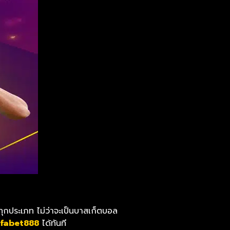
ุกประเภท ไม่ว่าจะเป็นบาสเก็ตบอล
ufabet888
ได้ทันที