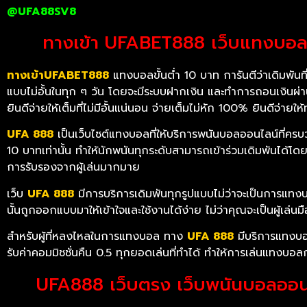
@UFA88SV8
ทางเข้า UFABET888 เว็บแทงบอล แท
ทางเข้าUFABET888
แทงบอลขั้นต่ำ 10 บาท การันตีว่าเดิมพันที่
แบบไม่อั้นในทุก ๆ วัน โดยจะมีระบบฝากเงิน และทำการถอนเงินผ่าน
ยินดีจ่ายให้เต็มที่ไม่มีอั้นแน่นอน จ่ายเต็มไม่หัก 100% ยินดีจ่ายให
UFA 888
เป็นเว็บไซต์แทงบอลที่ให้บริการพนันบอลออนไลน์ที่
10 บาทเท่านั้น ทำให้นักพนันทุกระดับสามารถเข้าร่วมเดิมพันได
การรับรองจากผู้เล่นมากมาย
เว็บ
UFA 888
มีการบริการเดิมพันทุกรูปแบบไม่ว่าจะเป็นการแทง
นั้นถูกออกแบบมาให้เข้าใจและใช้งานได้ง่าย ไม่ว่าคุณจะเป็นผู้เล่
สำหรับผู้ที่หลงไหลในการแทงบอล ทาง
UFA 888
มีบริการแทงบอล
รับค่าคอมมิชชั่นคืน 0.5 ทุกยอดเล่นที่ทำได้ ทำให้การเล่นแทงบอล
UFA888 เว็บตรง เว็บพนันบอลออนไล