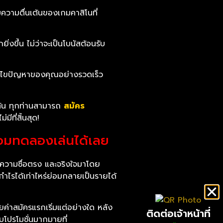
บความตื่นเต้นของเกมคาสิโนที่
่งขึ้น ไม่ว่าจะเป็นโบนัสต้อนรับ
ก้ไขปัญหาของคุณอย่างรวดเร็ว
่มต้น ทุกท่านสามารถ
สมัคร
ีที่สิ้นสุด!
้อมทดลองเล่นได้เลย
ยความซื่อตรง และจริงใจมาโดย
งกำไรได้เท่าไหร่ย่อมกลายเป็นรายได้
ียค่าสมัครแรกเริ่มแต่อย่างใด หลัง
ติดต่อเจ้าหน้าที่
บโปรโมชั่นมากมายที่