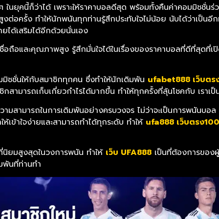
ในยุคนี้ก็ว่าได้ เพราะให้ราคาบอลดีสุด พร้อมทั้งคืนค่าคอมมิชชั่นร
ต่อครั้ง ทำให้นักพนันทุกท่านรู้สึกประทับใจไม่น้อย นับได้ว่าเป็นอีกห
ยได้เสริมได้อีกด้วยนั่นเอง
อถือและคุณภาพสูง รู้สึกมั่นใจได้ในเรื่องของราคาบอลที่ดีที่สุดที่เป
มมิชชั่นให้กับสมาชิกทุกคน ซึ่งทำให้นักเดิมพัน
ufabet888 เว็บตร
ิกสามารถเก็บเกี่ยวกำไรได้มากขึ้น ทำให้ทุกครั้งที่ลุ้นโชคกับ เราเป็
อความสามารถในการเดิมพันอย่างครบวงจร ไม่ว่าจะเป็นการพนันบอล 
ให้เข้าใจง่ายและสามารถทำได้ทุกระดับ ทำให้
ufa888 เว็บตรง10
ที่นิยมสูงสุดในวงการพนัน ทำให้
เว็บ UFA888
เป็นที่ต้องการของผู้
พันที่ท่านทำ