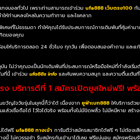
็บแทงบอลทั่วไป เพราะท่านสามารถเข้าร่วม
ufa888 เว็บตรง100
กั
จะทำให้ท่านหลงไหลในความท้าทาย และโชคลาภ
ิเศษที่ไม่ธรรมดา ทำให้คุณได้รับประสบการณ์การเดิมพันที่คุ้มค่ามากยิ
นเกิดของคุณ
้อมให้บริการตลอด 24 ชั่วโมง ทุกวัน เพื่อตอบสนองคำถาม และแ
ุบัน ไม่ว่าคุณจะเป็นนักเดิมพันที่ประสบการณ์หรือมือใหม่ที่กำลังเริ
ี่นี้ เข้าร่วม
ufa88s info
และค้นพบความสนุก และความตื่นเต้นที่ไม่ม
ริการดีที่ 1 สมัครเปิดยูสใหม่ฟรี! พร
วัญใจวัยรุ่นในยุคนี้ก็ว่าได้ เนื่องจาก
ยูฟ่าเบท888
ให้บริการด้ว
วเชื่อถือได้ ไว้ใจได้จริง พร้อมทั้งไม่มีบิดพลิ้ว ไม่มีหนีหาย สร้า
ม่ได้ฟรี
ufa888 ทางเข้า
การันตีว่าสมัครสมาชิกได้ฟรี ๆ ไม่ต้องเส
้ ไม่ควรรอช้า รีบสมัครกันเข้ามาได้เลย ฟรีแน่นอน สมัครพร้อมรั