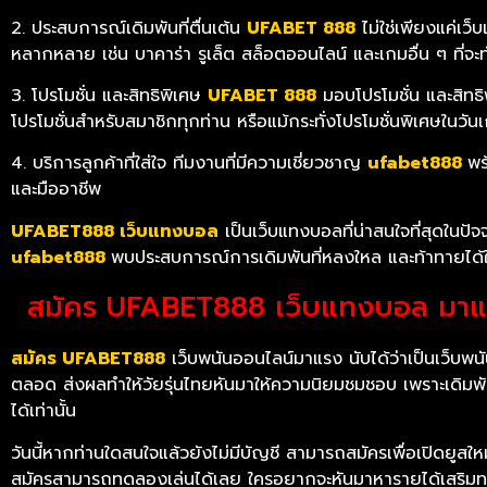
2. ประสบการณ์เดิมพันที่ตื่นเต้น
UFABET 888
ไม่ใช่เพียงแค่เว
หลากหลาย เช่น บาคาร่า รูเล็ต สล็อตออนไลน์ และเกมอื่น ๆ ที่
3. โปรโมชั่น และสิทธิพิเศษ
UFABET 888
มอบโปรโมชั่น และสิทธิพ
โปรโมชั่นสำหรับสมาชิกทุกท่าน หรือแม้กระทั่งโปรโมชั่นพิเศษในวั
4. บริการลูกค้าที่ใส่ใจ ทีมงานที่มีความเชี่ยวชาญ
ufabet888
พร
และมืออาชีพ
UFABET888 เว็บแทงบอล
เป็นเว็บแทงบอลที่น่าสนใจที่สุดในปัจจ
ufabet888
พบประสบการณ์การเดิมพันที่หลงใหล และท้าทายได้ในท
สมัคร UFABET888 เว็บแทงบอล มาแรง บ
สมัคร UFABET888
เว็บพนันออนไลน์มาแรง นับได้ว่าเป็นเว็บพนันข
ตลอด ส่งผลทำให้วัยรุ่นไทยหันมาให้ความนิยมชมชอบ เพราะเดิมพันแล้
ได้เท่านั้น
วันนี้หากท่านใดสนใจแล้วยังไม่มีบัญชี สามารถสมัครเพื่อเปิดยูสให
สมัครสามารถทดลองเล่นได้เลย ใครอยากจะหันมาหารายได้เสริมทางนี