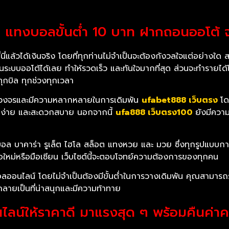
งบอลขั้นต่ำ 10 บาท ฝากถอนออโต้ จ่ายให
นี่แล้วได้เงินจริง โดยที่ทุกท่านไม่จำเป็นจะต้องกังวลใจแต่อย่างใด 
ระบบออโต้ได้เลย ทำให้รวดเร็ว และทันใจมากที่สุด ส่วนจะทำรายได้ได
้ทุกบิล ทุกช่วงทุกเวลา
ครบวงจรและมีความหลากหลายในการเดิมพัน
ufabet888 เว็บตรง
โด
้โดยง่าย และสะดวกสบาย นอกจากนี้
ufa888 เว็บตรง100
ยังมีความ
บอล บาคาร่า รูเล็ต ไฮโล สล็อต แทงหวย และ มวย ซึ่งทุกรูปแบบก
นมือใหม่หรือมือเซียน เว็บไซต์นี้จะตอบโจทย์ความต้องการของทุกคน
ออนไลน์ โดยไม่จำเป็นต้องมีขั้นต่ำในการวางเดิมพัน คุณสามารถ
กลายเป็นที่น่าสนุกและมีความท้าทาย
น์ให้ราคาดี มาแรงสุด ๆ พร้อมคืนค่าคอ