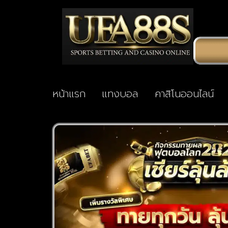
หน้าแรก
แทงบอล
คาสิโนออนไลน์