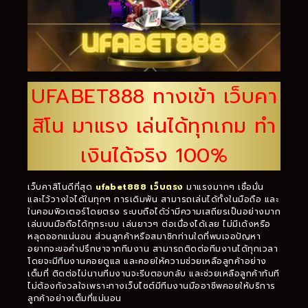
UFABET888 ทางเข้า เว็บคา
สิโน มาแรง เล่นได้ทุกเกม ทำ
เงินได้จริง 100%
เว็บคาสิโนดีที่สุด
ufabet888 เว็บตรง
มาแรงมากๆ เชื่อมั่น
และไว้วางใจได้ในทุกๆ การเดิมพัน สามารถเล่นได้ทั้งในมือถือ และ
ในคอมพิวเตอร์โดยตรง ระบบถือได้ว่ามีความเสถียรเป็นอย่างมาก
เล่นบนมือถือได้ทุกระบบ เล่นยาวๆ ต่อเนื่องได้เลย ไม่มีเด้งหรือ
หลุดออกแน่นอน ส่วนลูกค้าหรือสมาชิกท่านใดที่พบเจอปัญหา
อยากจะขอคำปรึกษาจากทีมงาน สามารถติดต่อทีมงานได้ทุกเวลา
โดยจะมีทีมงานคอยดูแล และคอยให้ความช่วยเหลือลูกค้าอย่าง
เต็มที่ ติดต่อไม่นานทีมงานจะรีบตอบกลับ และช่วยเหลือลูกค้าทันที
ไม่ต้องกังวลใจเพราะทางเว็บไซต์มีทีมงานมืออาชีพคอยให้บริการ
ลูกค้าอย่างเต็มที่แน่นอน