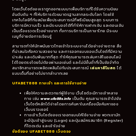
โดยเว็บไซต์ของเราถูกออกแบบมาเพื่อบริการที่ได้รับความนิยม
อันดับต้น ๆ ที่ให้บริการด้วยมาตรฐานสากลระดับโลก โดยใช้
เทคโนโลยีที่ทันสมัยเพื่อประสบการณ์ที่พรีเมียมสูงสุด ระบบการ
บริการมีความเร็ว และมีระบบออโต้ที่ทำให้การฝากเงิน และถอนเงิน
เป็นเรื่องรวดเร็วอย่างมาก ทั้งการบริการเป็นภาษาไทย มีระบบ
เมนูที่ง่ายต่อการเรียนรู้
สามารถทำให้นักพนันชาวไทยเข้าใจระบบงานได้อย่างง่ายดาย สิ่ง
ที่น่าสนใจคือความสวยงาม และการออกแบบของเว็บไซต์ที่มีความ
น่าเล่น และเดิมพันมากที่สุด ทำให้คุณสามารถเล่นคาสิโนออนไลน์
ได้โดยตรงโดยไม่ต้องผ่านเอเย่นต์ และไม่มีขั้นต่ำที่เป็นข้อจำกัด
สมาชิกสามารถเพลิดเพลินไปกับประสบการณ์
เล่นคาสิโนสด
ได้
แบบเต็มที่อย่างไม่ยากลำบากเลย
UFABET888 ทางเข้า และการใช้งานง่าย
เพื่อให้ความสะดวกแก่ผู้ใช้งาน เว็บไซต์จะมีทางเข้าหลาย
ทาง เช่น
www.ufa88s.info
เป็นต้น คุณสามารถเข้าไปยัง
เว็บไซต์หลักได้ง่ายโดยการค้นหาในเครื่องมือค้นหาของ
เว็บบราวเซอร์
ทางเข้าเว็บไซต์ของเราออกแบบให้ใช้งานง่าย พวกเขามัก
จะมีปุ่มเข้าสู่ระบบ (Login) และปุ่มสมัครสมาชิก (Register)
ที่โดดเด่น และเข้าใจง่าย
ข้อดีของ UFABET888 เว็บตรง