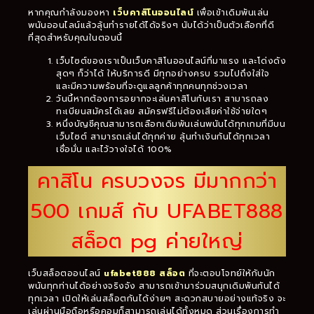
หากคุณกำลังมองหา
เว็บคาสิโนออนไลน์
เพื่อเข้าเดิมพันเล่น
พนันออนไลน์แล้วลุ้นทำรายได้ได้จริงๆ นับได้ว่าเป็นตัวเลือกที่ดี
ที่สุดสำหรับคุณในตอนนี้
เว็บไซต์ของเราเป็นเว็บคาสิโนออนไลน์ที่มาแรง และโด่งดัง
สุดๆ ก็ว่าได้ ให้บริการดี มีทุกอย่างครบ รวมไปถึงใส่ใจ
และมีความพร้อมที่จะดูแลลูกค้าทุกคนทุกช่วงเวลา
วันนี้หากต้องการอยากจะเล่นคาสิโนกับเรา สามารถลง
ทะเบียนสมัครได้เลย สมัครฟรีไม่ต้องเสียค่าใช้จ่ายใดๆ
หนึ่งบัญชีคุณสามารถเลือกเดิมพันเล่นพนันได้ทุกเกมที่มีบน
เว็บไซต์ สามารถเล่นได้ทุกค่าย ลุ้นทำเงินกันได้ทุกเวลา
เชื่อมั่น และไว้วางใจได้ 100%
คาสิโน ครบวงจร มีมากกว่า
500 เกมส์ กับ UFABET888
สล็อต pg ค่ายใหญ่
เว็บสล็อตออนไลน์
ufabet888 สล็อต
ที่จะตอบโจทย์ให้กับนัก
พนันทุกท่านได้อย่างจริงจัง สามารถเข้ามาร่วมสนุกเดิมพันกันได้
ทุกเวลา เปิดให้เล่นสล็อตกันได้ง่ายๆ สะดวกสบายอย่างแท้จริง จะ
เล่นผ่านมือถือหรือคอมก็สามารถเล่นได้ทั้งหมด ส่วนเรื่องการทำ