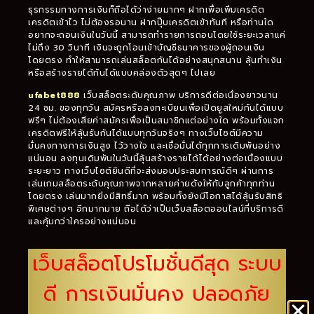
ธุรกรรมทางการเงินก็ถือได้ว่าง่ายมากๆ ฝากเพื่อเพิ่มเครดิต
เครดิตเข้าไว ไม่ต้องรอนาน ฝากปุ๊บเครดิตเข้าทันที หรือท่านใด
อยากจะถอนเงินในวันนี้ สามารถทำรายการถอนโดยใช้ระยะเวลาแค่
ไม่ถึง 30 วินาที เงินจะถูกโอนเข้าบัญชีธนาคารของผู้ถอนเงิน
โดยตรง ทำให้สามารถเล่นสล็อตกันได้อย่างสนุกสนาน ลุ้นทำเงิน
หรือสร้างรายได้กันได้แบบคล่องตัวสุดๆ ไปเลย
ufabet888
เว็บสล็อตระดับคุณภาพ บริการดีต่อเนื่องยาวนาน
24 ชม. ของทุกวัน สมัครหรือลงทะเบียนเพื่อเปิดยูสใหม่กันได้แบบ
ฟรีๆ ไม่ต้องเสียค่าสมัครเพื่อเป็นสมาชิกแต่อย่างใด พร้อมทั้งแจก
เครดิตฟรีให้ลุ้นรับกันได้แบบทุกวันจริงๆ ทางเว็บไซต์มีความ
มั่นคงทางการเงินสูง ไว้วางใจ และเชื่อมั่นได้ทุกการเดิมพันอย่าง
แน่นอน ลงทุนเดิมพันในวันนี้ลุ้นสร้างรายได้ได้อย่างต่อเนื่องแบบ
ระยะยาว ทางเว็บไซต์ยินดีที่จะส่งมอบประสบการณ์ดีๆ ผ่านการ
เล่นเกมสล็อตระดับคุณภาพจากหลายค่ายดังให้กับลูกค้าทุกท่าน
โดยตรง เล่นมากยิ่งมีสิทธิ์มาก พร้อมทั้งยังมีโอกาสได้ลุ้นรับสิทธิ
พิเศษต่างๆ อีกมากมาย ถือได้ว่าเป็นเว็บสล็อตออนไลน์ที่บริการดี
และคุ้มกว่าใครอย่างแน่นอน
เว็บสล็อตโปรโมชั่นดีสุด ระบบ
ดี การเงินมั่นคง ปลอดภัย