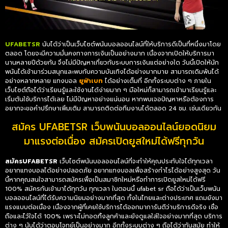
UFABETSR
นับได้ว่าเป็นเว็บไซต์พนันบอลออนไลน์ที่ให้บริการดีเป็นที่หนึ่งมาโดย
ตลอด โดยจะมีความมั่นคงทางการเงินเป็นอย่างมาก เนื่องจากเปิดให้บริการมา
นานหลายปีด้วยกัน จึงไม่มีปัญหาเกี่ยวกับระบบการเงินแต่อย่างใด วันนี้เปิดให้นัก
พนันได้เข้ามาร่วมสนุกและพบกับความบันเทิงได้อย่างมากมาย สามารถเดิมพันได้
อย่างหลากหลาย แทงบอล
ยูฟ่าเบท
ได้อย่างเต็มที่ อีกทั้งระบบต่าง ๆ ภายใน
เว็บไซต์ถือได้ว่าเรียนรู้และใช้งานได้ง่ายมาก ๆ มือใหม่ก็สามารถเข้ามาเรียนรู้และ
เริ่มต้นใช้บริการได้เลย ไม่มีปัญหาอย่างแน่นอน หากพบเจอปัญหาหรือต้องการ
อยากจะขอคำปรึกษาเพิ่มเติม สามารถติดต่อทีมงานได้ตลอด 24 ชม. เช่นเดียวกัน
สมัคร UFABETSR เว็บพนันบอลออนไลน์ยอดนิยม
มาแรงต่อเนื่อง สมัครเปิดยูสใหม่ได้ฟรีทุกวัน
สมัครUFABETSR
เว็บไซต์พนันบอลออนไลน์ที่จะทำให้คุณประทับใจได้ทุกเวลา
อยากแทงบอลได้อย่างปลอดภัย อยากแทงบอลเพื่อสร้างกำไรได้อย่างสูงสุด วัน
นี้หากคุณสนใจสามารถสมัครเพื่อเป็นสมาชิกใหม่หรือทำการเปิดยูสใหม่ได้ฟรี
100% สมัครกันเข้ามาได้ทุกวัน ทุกเวลา ในตอนนี้ ufabet sr ถือได้ว่าเป็นเว็บพนัน
บอลออนไลน์ที่ได้รับความนิยมอย่างมากที่สุด ทั้งในไทยและต่างประเทศ แถมยังมา
แรงแบบต่อเนื่อง เนื่องจากผู้ที่เคยใช้บริการได้ออกมาการันตีว่าบริการดีจริง เชื่อ
ถือและไว้ใจได้ 100% เพราะไม่ทอดทิ้งลูกค้าและยังดูแลใส่ใจอย่างมากที่สุด บริการ
ต่าง ๆ นับได้ว่าตอบโจทย์เป็นอย่างมาก อีกทั้งระบบต่าง ๆ ถือได้ว่าทันสมัย ทำให้