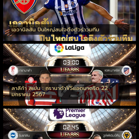
เอวานิลสัน ปืนใหญ่สนใจดึงตัวร่าวมทีม
ลาลีก้า สเปน : กรานาด้าVSแอตมาดริด 22
มกราคม 2567