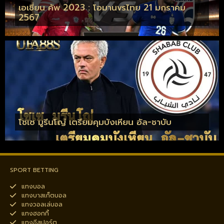
เอเชี่ยน คัพ 2023 : โอมานvsไทย 21 มกราคม
2567
โชเซ มูรีนโญ่ เตรียมคุมบังเหียน อัล-ชาบับ
SPORT BETTING
แทงบอล
แทงบาสเก็ตบอล
แทงวอลเล่บอล
แทงฮอกกี้
แทงอีสปอร์ต