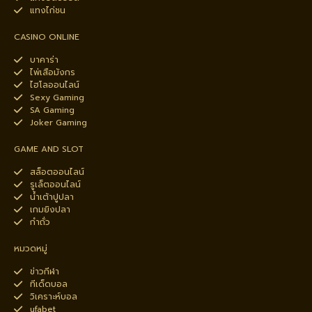
แทงไก่ชน
CASINO ONLINE
บาคาร่า
ไพ่เสือมังกร
ไฮโลออนไลน์
Sexy Gaming
SA Gaming
Joker Gaming
GAME AND SLOT
สล็อตออนไลน์
รูเล็ตออนไลน์
น้ำเต้าปูปลา
เกมยิงปลา
กำถั่ว
หมวดหมู่
ข่าวกีฬา
ทีเด็ดบอล
วิเคราะห์บอล
ufabet