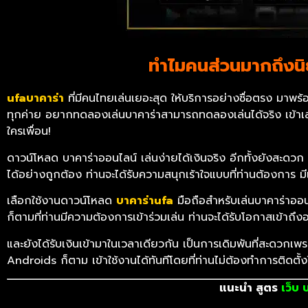
ทำไมคนส่วนมากถึงนิย
ufaบาคาร่า
ที่มีคนไทยเล่นเยอะสุด ให้บริการอย่างซื่อตรง มาพร้อ
ทุกค่าย อยากทดลองเล่นบาคาร่าสามารถทดลองเล่นได้จริง เข้าเล่นได
ใครเพื่อน!
ดาวน์โหลด บาคาร่าออนไลน์ เล่นง่ายได้เงินจริง อีกทั้งยังสะดวก
ได้อย่างถูกต้อง ท่านจะได้รับความสนุกเร้าใจแบบที่ท่านต้องการ มี
เลือกใช้งานดาวน์โหลด
บาคาร่าufa
มือถือสำหรับเล่นบาคาร่าออนไ
ก็ตามที่ท่านมีความต้องการเข้าร่วมเล่น ท่านจะได้รับโอกาสเข้าถึง
และยังได้รับเงินเข้ามาในเวลาเดียวกัน เป็นการเดิมพันที่สะดวกเ
Androids ก็ตาม เข้าใช้งานได้ทันทีโดยที่ท่านไม่ต้องทำการติดตั้งใ
แนะนำ สูตร
เว็บ 