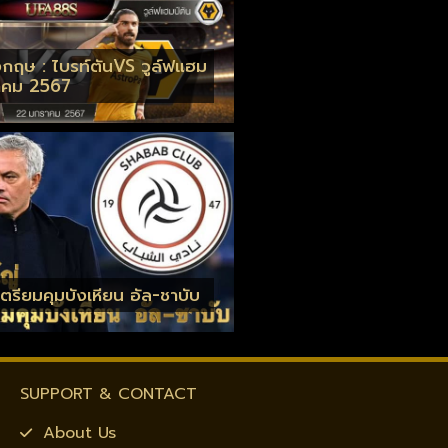
อังกฤษ : ไบรท์ตันVS วูล์ฟแฮม
าคม 2567
เตรียมคุมบังเหียน อัล-ชาบับ
SUPPORT & CONTACT
About Us