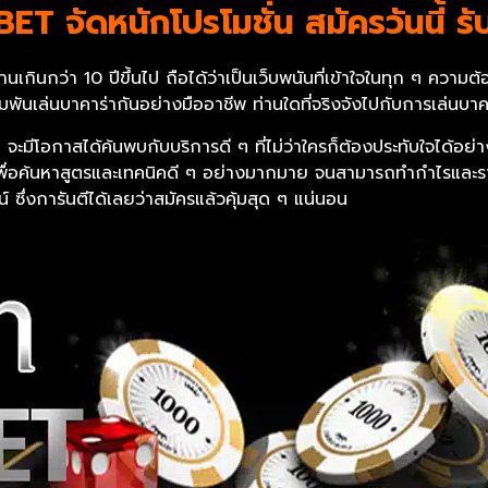
T จัดหนักโปรโมชั่น สมัครวันนี้ รับ
เกินกว่า 10 ปีขึ้นไป ถือได้ว่าเป็นเว็บพนันที่เข้าใจในทุก ๆ ควา
าเดิมพันเล่นบาคาร่ากันอย่างมืออาชีพ ท่านใดที่จริงจังไปกับการเล่นบ
า
จะมีโอกาสได้ค้นพบกับบริการดี ๆ ที่ไม่ว่าใครก็ต้องประทับใจได้อ
เพื่อค้นหาสูตรและเทคนิคดี ๆ อย่างมากมาย จนสามารถทำกำไรและรา
ซึ่งการันตีได้เลยว่าสมัครแล้วคุ้มสุด ๆ แน่นอน