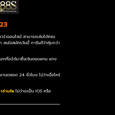
023
บาคาร่าออนไลน์ สามารถเล่นได้ครบ
นใจสมัครวันนี้ การันตีว่าคุ้มกว่า
ือกที่จะได้มาซึ่งเงินตอบแทน แทง
านตลอด 24 ชั่วโมง ไม่ว่าเมื่อไหร่
าร่าufa
ไม่ว่าจะเป็น IOS หรือ