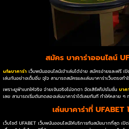
สมัคร บาคาร่าออนไลน์ UFA
ufaบาคาร่า
เว็บพนันออนไลน์เข้าเล่นได้ง่าย สมัครง่ายและฟรี เ
เล่นกันอย่างเต็มอิ่ม จุใจ สามารถสมัครและเล่นบาคาร่าเว็บตรงทำใ
เพราะยูฟ่าเบทให้จริง จ่ายเงินจริงไม่จกตา จัดเสิร์ฟโปรโมชั่น
บาค
เลย สามารถเริ่มต้นทดลองเล่นบาคาร่าได้เลยทันที ทำให้หลาย ๆ ท
เล่นบาคาร่าที่ UFABET
เว็บไซต์ UFABET เว็บพนันออนไลน์ให้บริการทันสมัยมากที่สุด เปิ