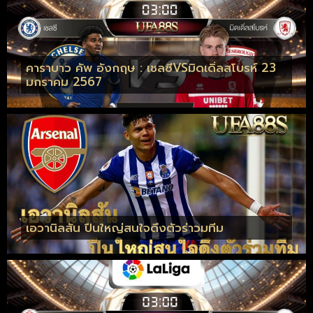
คาราบาว คัพ อังกฤษ : เชลซีVSมิดเดิ่ลสโบรห์ 23
มกราคม 2567
เอวานิลสัน ปืนใหญ่สนใจดึงตัวร่าวมทีม