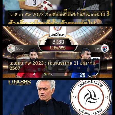
เอเชียน คัพ 2023 ช้างศึก เตรียมตีตั๋วเข้ารอบต่อไป
เอเชี่ยน คัพ 2023 : โอมานvsไทย 21 มกราคม
2567