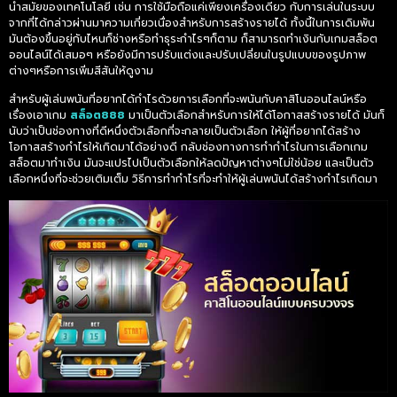
นำสมัยของเทคโนโลยี เช่น การใช้มือถือแค่เพียงเครื่องเดียว กับการเล่นในระบบ
จากที่ได้กล่าวผ่านมาความเกี่ยวเนื่องสำหรับการสร้างรายได้ ทั้งนี้ในการเดิมพัน
มันต้องขึ้นอยู่กับไหนก็ช่างหรือทำธุระกำไรๆก็ตาม ก็สามารถทำเงินกับเกมสล็อต
ออนไลน์ได้เสมอๆ หรือยังมีการปรับแต่งและปรับเปลี่ยนในรูปแบบของรูปภาพ
ต่างๆหรือการเพิ่มสีสันให้ดูงาม
สำหรับผู้เล่นพนันที่อยากได้กำไรด้วยการเลือกที่จะพนันกับคาสิโนออนไลน์หรือ
เรื่องเอาเกม
สล็อต888
มาเป็นตัวเลือกสำหรับการให้ได้โอกาสสร้างรายได้ มันก็
นับว่าเป็นช่องทางที่ดีหนึ่งตัวเลือกที่จะกลายเป็นตัวเลือก ให้ผู้ที่อยากได้สร้าง
โอกาสสร้างกำไรให้เกิดมาได้อย่างดี กลับช่องทางการทำกำไรในการเลือกเกม
สล็อตมาทำเงิน มันจะแปรไปเป็นตัวเลือกให้ลดปัญหาต่างๆไม่ใช่น้อย และเป็นตัว
เลือกหนึ่งที่จะช่วยเติมเต็ม วิธีการทำกำไรที่จะทำให้ผู้เล่นพนันได้สร้างกำไรเกิดมา