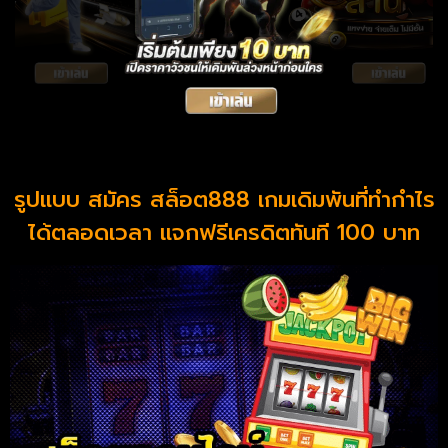
รูปแบบ สมัคร สล็อต888 เกมเดิมพันที่ทำกำไร
ได้ตลอดเวลา แจกฟรีเครดิตทันที 100 บาท