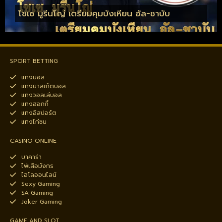
โชเซ มูรีนโญ่ เตรียมคุมบังเหียน อัล-ชาบับ
SPORT BETTING
แทงบอล
แทงบาสเก็ตบอล
แทงวอลเล่บอล
แทงฮอกกี้
แทงอีสปอร์ต
แทงไก่ชน
CASINO ONLINE
บาคาร่า
ไพ่เสือมังกร
ไฮโลออนไลน์
Sexy Gaming
SA Gaming
Joker Gaming
GAME AND SLOT