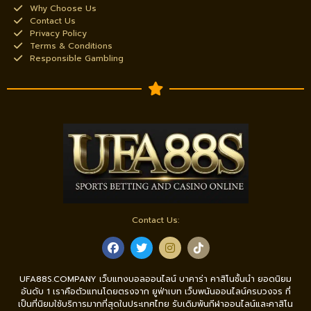
Why Choose Us
Contact Us
Privacy Policy
Terms & Conditions
Responsible Gambling
Contact Us:
UFA88S.COMPANY เว็บแทงบอลออนไลน์ บาคาร่า คาสิโนชั้นนำ ยอดนิยม
อันดับ 1 เราคือตัวแทนโดยตรงจาก ยูฟ่าเบท เว็บพนันออนไลน์ครบวงจร ที่
เป็นที่นิยมใช้บริการมากที่สุดในประเทศไทย รับเดิมพันกีฬาออนไลน์และคาสิโน