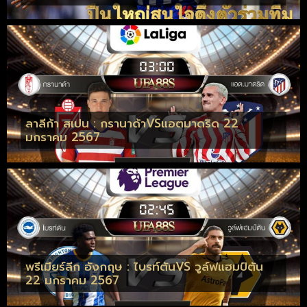
ลาลีก้า สเปน : กรานาด้าVSแอตมาดริด 22
มกราคม 2567
พรีเมียร์ลีก อังกฤษ : ไบรท์ตันVS วูล์ฟแฮมป์ตัน
22 มกราคม 2567