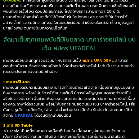
UFADEAL
คาสิโนที่ดีที่สุดกับนักพนันชาวไทยได้อย่างแท้จริง เรียกได้ว่ามีแต่
ความคุ้มค่าในเรื่องของงานบริการอย่างเต็มที่ และสามารถเพิ่มความเชื่อมั่นของนัก
พนันที่มีต่อเว็บไซต์ ด้วยประสบการณ์ที่เปิดให้บริการมามากกว่า 20 ปี ใน
ประเทศไทย สิ่งเหล่านี้เองที่ทำให้นักพนันรุ่นใหม่ทุกคน สามารถเข้าใช้บริการได้
อย่างเต็มที่ และไม่มีความกังวลใจเลยแม้แต่น้อย ถ้าเริ่มสนใจแล้วล่ะก็ มาดูข้อมูลที่
น่าสนใจเพิ่มเติมภายในบทความนี้ได้ทันที
จัดมาเต็มทุกเกมพนันที่มีในตลาด บาคาร่าออนไลน์ บน
เว็บ สมัคร UFADEAL
เกมพนันออนไลน์ที่ถูกรวบรวมมาให้บริการในเว็บ
สมัคร UFA DEAL
สามารถ
ตอบโจทย์ความต้องการของนักพนันได้อย่างแท้จริงหรือไม่? วันนี้เราจะมาบอกว่า
ในแต่ละประเภทของเกมมีอะไรบ้าง
1.เกมคาสิโนสด
เกมพนันที่ได้รับความนิยมและสามารถทำเงินรางวัลได้ง่าย เนื่องจากมีรูปแบบเกม
ที่หลากหลาย พร้อมให้บริการได้อย่างเต็มที่ มีการยิงสัญญาณสดจากตัวคาสิโน
จริงในต่างประเทศ จึงช่วยเพิ่มอรรถรสในการเล่นเกมพนันได้มาก และการันตีเรื่อง
ของคุณภาพที่ดีจริงเสมอ พร้อมให้บริการเกมยอดนิยม เช่น บาคาร่าออนไลน์, เสือ
มังกร, รูเล็ต, แบล็คแจ็ค, ไฮโล และน้ำเต้าปูปลา เป็นต้น รับประกันเล่นเกมคาสิโน
สดกับ
UFADEAL
ได้เงินดีทุกเกมแน่นอน
2.เกม 3D Table
3D Table เป็นหนึ่งในเกมทางเลือกที่น่าสนใจ เนื่องจากรูปแบบของตัวเกมจะ
เป็นการจำลองจากเกมคาสิโนสด และบางเกมก็สามารถเพิ่มความน่าสนใจได้