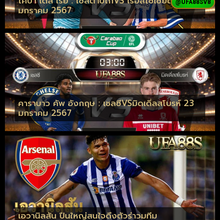
โคปา เดล เรย์ : เซลต้าบีโก้VS เรอัลโซเซียดาด 23
@UFA88SV8
มกราคม 2567
คาราบาว คัพ อังกฤษ : เชลซีVSมิดเดิ่ลสโบรห์ 23
มกราคม 2567
เอวานิลสัน ปืนใหญ่สนใจดึงตัวร่าวมทีม