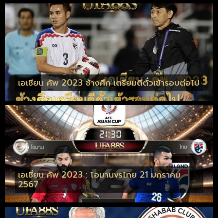
เอเชียน คัพ 2023 ช้างศึก เตรียมตีตั๋วเข้ารอบต่อไป
เอเชี่ยน คัพ 2023 : โอมานvsไทย 21 มกราคม
2567