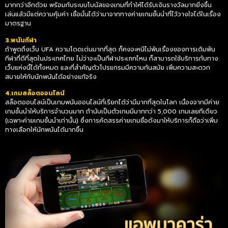
มากกว่าอีกด้วย พร้อมกับระบบโบนัสของเกมที่ทำให้ได้รับเงินรางวัลมากยิ่งขึ้น
เล่นแล้วมีแต่ความคุ้มค่า เชื่อมั่นได้ว่ามาจากทางค่ายเกมชั้นนำที่ไว้วางใจได้ในเรื่อง
มาตรฐาน
3.พนันกีฬา
ถ้าพูดถึงเว็บ UFA ความโดดเด่นมากที่สุด ก็คงจะหนีไม่พ้นเรื่องของการเดิมพัน
กีฬาที่ดีที่สุดในประเทศไทย ไม่ว่าจะเป็นกีฬาประเภทไหน ก็สามารถใช้บริการกับทาง
เว็บแห่งนี้ได้ทั้งหมด และที่สำคัญตัวโปรแกรมมีความทันสมัย เพิ่มความสะดวก
สบายให้กับนักพนันได้อย่างแท้จริง
4.เกมสล็อตออนไลน์
สล็อตออนไลน์เป็นเกมพนันออนไลน์ที่เรียกได้ว่ามีมากที่สุดในโลก เนื่องจากมีค่าย
เกมชั้นนำให้บริการจำนวนมาก ถ้านับเป็นตัวเกมมีมากกว่า 5,000 เกมเลยทีเดียว
(เฉพาะค่ายเกมชั้นนำเท่านั้น) ซึ่งการคัดสรรค่ายเกมชื่อดังมาให้บริการก็ถือว่าเพิ่ม
ทางเลือกให้นักพนันได้มากขึ้น