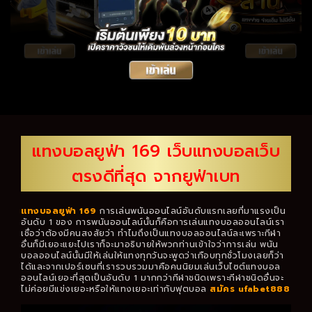
แทงบอลยูฟ่า 169 เว็บแทงบอลเว็บ
ตรงดีที่สุด จากยูฟ่าเบท
แทงบอลยูฟ่า 169
การเล่นพนันออนไลน์อันดับแรกเลยที่มาแรงเป็น
อันดับ 1 ของ การพนันออนไลน์นั้นก็คือการเล่นแทงบอลออนไลน์เรา
เชื่อว่าต้องมีคนสงสัยว่า ทำไมถึงเป็นแทงบอลออนไลน์ละเพราะกีฬา
อื่นก็มีเยอะแยะไปเราก็จะมาอธิบายให้พวกท่านเข้าใจว่าการเล่น พนัน
บอลออนไลน์นั้นมีให้เล่นให้แทงทุกวันจะพูดว่าเกือบทุกชั่วโมงเลยก็ว่า
ได้และจากเปอร์เซนที่เรารวบรวมมาคือคนนิยมเล่นเว็บไซต์แทงบอล
ออนไลน์เยอะที่สุดเป็นอันดับ 1 มากกว่ากีฬาชนิดเพราะกีฬาชนิดอื่นจะ
ไม่ค่อยมีแข่งเยอะหรือให้แทงเยอะเท่ากับฟุตบอล
สมัคร ufabet888