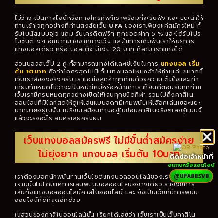
ไม่ว่าจะเป็นทางไลน์หรือทางโทรศัพท์เราพร้อมที่จะรับฟัง และ แนะนำให้
ท่านเข้าใจทุกอย่างที่ท่านสงสัยเว็บ
UFA
ของเราเพียงแค่สมัครใหม่ ก็
รับโบนัสแบบจุใจ แถม รับเครดิตฟรีๆ ทุกยอดฝาก 5 % และได้รับโปร
โมชั่นต่างๆ อีกมากมายจากทางเว็บ และในการเดิมพันเราให้บริการ
แทงบอลเดี่ยว หรือ บอลเต็ง มีเงิน 20 บาท ก็สามารถแทงได้
ส่วนบอลสเต็ป 2 คู่ ก็สามารถแทงได้และใช่เงินในการ
แทงบอล เริ่ม
ต้น 10บาท
ถือว่าโคตรสุดไม่มีเว็บแทงบอลไหนกล้าให้ท่านเล่นขนาดนี้
เว็บเราสิของจริงครับ เราเอาใจลูกค้าทุกท่านด้วยความเต็มใจและเท่า
เทียมกันหมดไม่ว่าจะเป็นหน้าใหม่หรือหน้าเก่าเราก็ยินดีตอนรับทุกท่าน
เว็บเรามีครบหมดทุกอย่างเปิดให้เล่นทุกชนิดกีฬา รวมไปถึงคาสิโน
ออนไลน์ที่มีไลท์สดให้ดูให้เล่นแบบสดๆมีเกมพนันให้เลือกเล่นเยอะแยะ
มากมายอยู่ในนั้น เปรียบเสมือนท่านอยู่ในบ่อนคาสิโนจริงๆเลยรู้แบบนี้
แล้วจะรออะไร สมัครเลยครับผม
เว็บแทงบอลสมัครฟรี ไม่มีขั้นต่ำสมัครง่าย
ไม่ยุ่งยาก แทงบอล เริ่มต้น 10บาท
ติดต่อเจ้าหน้าที่
สแกนหรือแอดไลน์
เราต้องบอกนักพนันท่านเว็บไซต์แทงบอลออนไลน์ของเราก่อนว่า เว็บ
@UFA88SV8
เรานนั้นไม่ได้มีแค่การเล่นพนันบอลออนไลน์อย่างเดียวเรายังมีการ
เล่นทั้งแทงบอลออนไลน์คาสิโนออนไลน์ และ ยังเป็นเว็บที่มีการพนัน
ออนไลน์ที่ดีที่สุดอีกด้วย
ในส่วนของคาสิโนออนไลน์นั้น เรียกได้เลยว่า เว็บเราเป็นเว็บคาสิโน