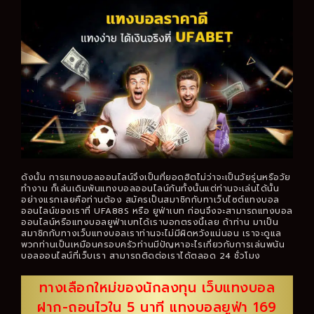
ดังนั้น การแทงบอลออนไลน์จึงเป็นที่ยอดฮิตไม่ว่าจะเป็นวัยรุ่นหรือวัย
ทำงาน ก็เล่นเดิมพันแทงบอลออนไลน์กันทั้งนั้นแต่ท่านจะเล่นได้นั้น
อย่างแรกเลยคือท่านต้อง สมัครเป็นสมาชิกกับทาเว็บไซต์แทงบอล
ออนไลน์ของเราที่ UFA88S หรือ ยูฟ่าเบท ก่อนจึงจะสามารถแทงบอล
ออนไลน์หรือแทงบอลยูฟ่าเบทได้เราบอกตรงนี้เลย ถ้าท่าน มาเป็น
สมาชิกกับทางเว็บแทงบอลเราท่านจะไม่มีผิดหวังแน่นอน เราจะดูแล
พวกท่านเป็นเหมือนครอบครัวท่านมีปัญหาอะไรเกี่ยวกับการเล่นพนัน
บอลออนไลน์ที่เว็บเรา สามารถติดต่อเราได้ตลอด 24 ชั่วโมง
ทางเลือกใหม่ของนักลงทุน เว็บแทงบอล
ฝาก-ถอนไวใน 5 นาที แทงบอลยูฟ่า 169