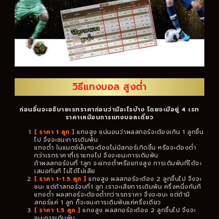
วิธีแทงบอล สูงต่ำ
ก่อนอื่นจะอธิบายเรทราคาก่อนว่ามีอะไรบ้าง โดยจะมีอยู่ 4 เรท
ราคาเหมือนการแทงบอลเดี่ยว
[ ราคา 1 ลูก ]
แทงสูง แน่นอนว่าผลสกอร์จะต้องเกิน 1 ลูกขึ้น
ไป จึงจะชนะการเดิมพัน
แทงต่ำ ในแมตช์นั้นๆจะต้องไม่มีสกอร์เกิดขึ้น หรือจะต้องต่ำ
กว่าเรทราคาที่เราแทงไป จึงจะชนะการเดิมพัน
ถ้าผลสกอร์จบที่ 1ลูก จะแทงต่ำหรือแทงสูง การเดิมพันที่ได้จะ
เสมอทันที ไม่ได้ไม่เสีย
[ ราคา 1-1.5 ลูก ]
แทงสูง ผลสกอร์จะต้อง 2 ลูกขึ้นไป จึงจะ
ชนะ แต่ถ้าสกอร์จบที่1 ลูก เราจะเสียการเดิมพัน ครึ่งหนึ่งทันที
แทงต่ำ ผลสกอร์จะต้องต่ำกว่าเรทราคา จึงจะชนะ แต่ถ้ามี
สกอร์แค่ 1 ลูก ก็จะชนะการเดิมพันแค่ครึ่งเดียว
[ ราคา 1.5 ลูก ]
แทงสูง ผลสกอร์จะต้อง 2 ลูกขึ้นไป จึงจะ
ชนะการเดิมพัน