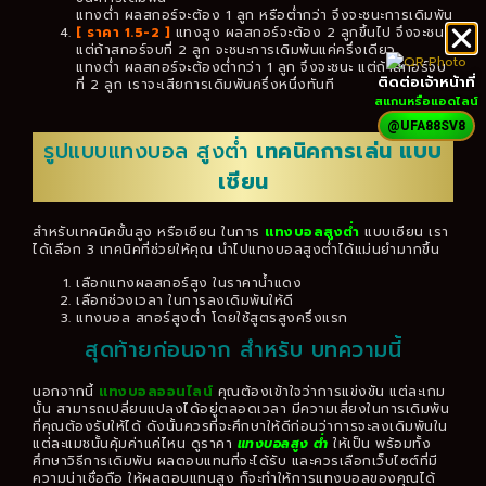
แทงต่ำ ผลสกอร์จะต้อง 1 ลูก หรือต่ำกว่า จึงจะชนะการเดิมพัน
[ ราคา 1.5-2 ]
แทงสูง ผลสกอร์จะต้อง 2 ลูกขึ้นไป จึงจะชนะ
แต่ถ้าสกอร์จบที่ 2 ลูก จะชนะการเดิมพันแค่ครึ่งเดียว
แทงต่ำ ผลสกอร์จะต้องต่ำกว่า 1 ลูก จึงจะชนะ แต่ถ้าสกอร์จบ
ติดต่อเจ้าหน้าที่
ที่ 2 ลูก เราจะเสียการเดิมพันครึ่งหนึ่งทันที
สแกนหรือแอดไลน์
@UFA88SV8
รูปแบบแทงบอล สูงต่ำ
เทคนิคการเล่น แบบ
เซียน
สำหรับเทคนิคขั้นสูง หรือเซียน ในการ
แทงบอลสูงต่ำ
แบบเซียน เรา
ได้เลือก 3 เทคนิคที่ช่วยให้คุณ นำไปแทงบอลสูงต่ำได้แม่นยำมากขึ้น
เลือกแทงผลสกอร์สูง ในราคาน้ำแดง
เลือกช่วงเวลา ในการลงเดิมพันให้ดี
แทงบอล สกอร์สูงต่ำ โดยใช้สูตรสูงครึ่งแรก
สุดท้ายก่อนจาก สำหรับ บทความนี้
นอกจากนี้
แทงบอลออนไลน์
คุณต้องเข้าใจว่าการแข่งขัน แต่ละเกม
นั้น สามารถเปลี่ยนแปลงได้อยู่ตลอดเวลา มีความเสี่ยงในการเดิมพัน
ที่คุณต้องรับให้ได้ ดังนั้นควรที่จะศึกษาให้ดีก่อนว่าการจะลงเดิมพันใน
แต่ละแมชนั้นคุ้มค่าแค่ไหน ดูราคา
แทงบอลสูง ต่ำ
ให้เป็น พร้อมทั้ง
ศึกษาวิธีการเดิมพัน ผลตอบแทนที่จะได้รับ และควรเลือกเว็บไซต์ที่มี
ความน่าเชื่อถือ ให้ผลตอบแทนสูง ก็จะทำให้การแทงบอลของคุณได้