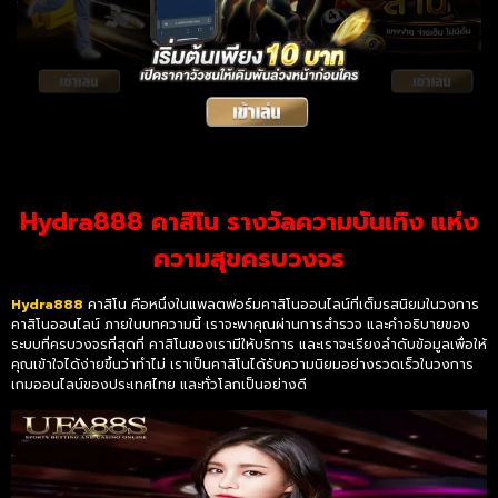
Hydra888 คาสิโน รางวัลความบันเทิง แห่ง
ความสุขครบวงจร
Hydra888
คาสิโน คือหนึ่งในแพลตฟอร์มคาสิโนออนไลน์ที่เต็มรสนิยมในวงการ
คาสิโนออนไลน์ ภายในบทความนี้ เราจะพาคุณผ่านการสำรวจ และคำอธิบายของ
ระบบที่ครบวงจรที่สุดที่ คาสิโนของเรามีให้บริการ และเราจะเรียงลำดับข้อมูลเพื่อให้
คุณเข้าใจได้ง่ายขึ้นว่าทำไม่ เราเป็นคาสิโนได้รับความนิยมอย่างรวดเร็วในวงการ
เกมออนไลน์ของประเทศไทย และทั่วโลกเป็นอย่างดี