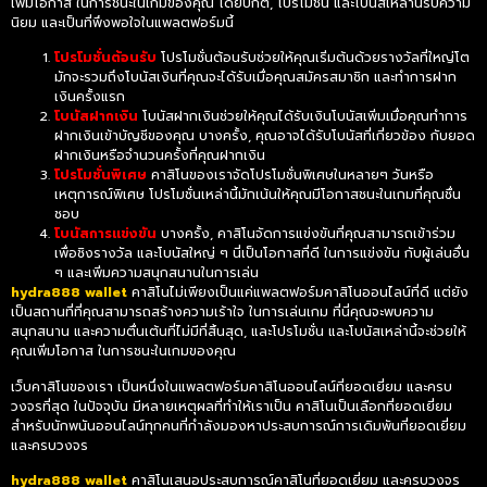
เพิ่มโอกาส ในการชนะในเกมของคุณ โดยปกติ, โปรโมชั่น และโบนัสเหล่านี้รับความ
นิยม และเป็นที่พึงพอใจในแพลตฟอร์มนี้
โปรโมชั่นต้อนรับ
โปรโมชั่นต้อนรับช่วยให้คุณเริ่มต้นด้วยรางวัลที่ใหญ่โต
มักจะรวมถึงโบนัสเงินที่คุณจะได้รับเมื่อคุณสมัครสมาชิก และทำการฝาก
เงินครั้งแรก
โบนัสฝากเงิน
โบนัสฝากเงินช่วยให้คุณได้รับเงินโบนัสเพิ่มเมื่อคุณทำการ
ฝากเงินเข้าบัญชีของคุณ บางครั้ง, คุณอาจได้รับโบนัสที่เกี่ยวข้อง กับยอด
ฝากเงินหรือจำนวนครั้งที่คุณฝากเงิน
โปรโมชั่นพิเศษ
คาสิโนของเราจัดโปรโมชั่นพิเศษในหลายๆ วันหรือ
เหตุการณ์พิเศษ โปรโมชั่นเหล่านี้มักเน้นให้คุณมีโอกาสชนะในเกมที่คุณชื่น
ชอบ
โบนัสการแข่งขัน
บางครั้ง, คาสิโนจัดการแข่งขันที่คุณสามารถเข้าร่วม
เพื่อชิงรางวัล และโบนัสใหญ่ ๆ นี่เป็นโอกาสที่ดี ในการแข่งขัน กับผู้เล่นอื่น
ๆ และเพิ่มความสนุกสนานในการเล่น
hydra888 wallet
คาสิโนไม่เพียงเป็นแค่แพลตฟอร์มคาสิโนออนไลน์ที่ดี แต่ยัง
เป็นสถานที่ที่คุณสามารถสร้างความเร้าใจ ในการเล่นเกม ที่นี่คุณจะพบความ
สนุกสนาน และความตื่นเต้นที่ไม่มีที่สิ้นสุด, และโปรโมชั่น และโบนัสเหล่านี้จะช่วยให้
คุณเพิ่มโอกาส ในการชนะในเกมของคุณ
เว็บคาสิโนของเรา เป็นหนึ่งในแพลตฟอร์มคาสิโนออนไลน์ที่ยอดเยี่ยม และครบ
วงจรที่สุด ในปัจจุบัน มีหลายเหตุผลที่ทำให้เราเป็น คาสิโนเป็นเลือกที่ยอดเยี่ยม
สำหรับนักพนันออนไลน์ทุกคนที่กำลังมองหาประสบการณ์การเดิมพันที่ยอดเยี่ยม
และครบวงจร
hydra888 wallet
คาสิโนเสนอประสบการณ์คาสิโนที่ยอดเยี่ยม และครบวงจร