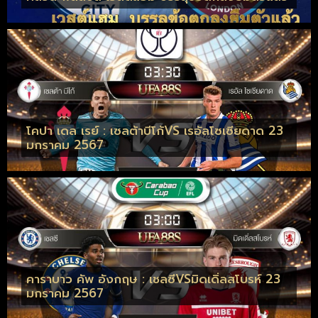
โคปา เดล เรย์ : เซลต้าบีโก้VS เรอัลโซเซียดาด 23
มกราคม 2567
คาราบาว คัพ อังกฤษ : เชลซีVSมิดเดิ่ลสโบรห์ 23
มกราคม 2567