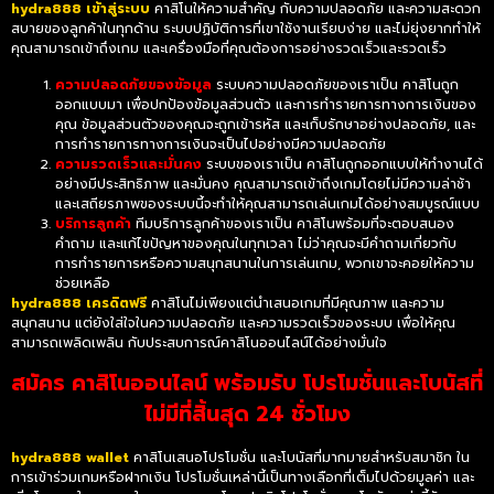
hydra888 เข้าสู่ระบบ
คาสิโนให้ความสำคัญ กับความปลอดภัย และความสะดวก
สบายของลูกค้าในทุกด้าน ระบบปฏิบัติการที่เขาใช้งานเรียบง่าย และไม่ยุ่งยากทำให้
คุณสามารถเข้าถึงเกม และเครื่องมือที่คุณต้องการอย่างรวดเร็วและรวดเร็ว
ความปลอดภัยของข้อมูล
ระบบความปลอดภัยของเราเป็น คาสิโนถูก
ออกแบบมา เพื่อปกป้องข้อมูลส่วนตัว และการทำรายการทางการเงินของ
คุณ ข้อมูลส่วนตัวของคุณจะถูกเข้ารหัส และเก็บรักษาอย่างปลอดภัย, และ
การทำรายการทางการเงินจะเป็นไปอย่างมีความปลอดภัย
ความรวดเร็วและมั่นคง
ระบบของเราเป็น คาสิโนถูกออกแบบให้ทำงานได้
อย่างมีประสิทธิภาพ และมั่นคง คุณสามารถเข้าถึงเกมโดยไม่มีความล่าช้า
และเสถียรภาพของระบบนี้จะทำให้คุณสามารถเล่นเกมได้อย่างสมบูรณ์แบบ
บริการลูกค้า
ทีมบริการลูกค้าของเราเป็น คาสิโนพร้อมที่จะตอบสนอง
คำถาม และแก้ไขปัญหาของคุณในทุกเวลา ไม่ว่าคุณจะมีคำถามเกี่ยวกับ
การทำรายการหรือความสนุกสนานในการเล่นเกม, พวกเขาจะคอยให้ความ
ช่วยเหลือ
hydra888 เครดิตฟรี
คาสิโนไม่เพียงแต่นำเสนอเกมที่มีคุณภาพ และความ
สนุกสนาน แต่ยังใส่ใจในความปลอดภัย และความรวดเร็วของระบบ เพื่อให้คุณ
สามารถเพลิดเพลิน กับประสบการณ์คาสิโนออนไลน์ได้อย่างมั่นใจ
สมัคร คาสิโนออนไลน์ พร้อมรับ โปรโมชั่นและโบนัสที่
ไม่มีที่สิ้นสุด 24 ชั่วโมง
hydra888 wallet
คาสิโนเสนอโปรโมชั่น และโบนัสที่มากมายสำหรับสมาชิก ใน
การเข้าร่วมเกมหรือฝากเงิน โปรโมชั่นเหล่านี้เป็นทางเลือกที่เต็มไปด้วยมูลค่า และ