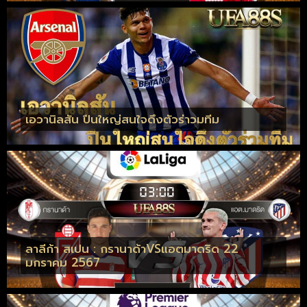
เอวานิลสัน ปืนใหญ่สนใจดึงตัวร่าวมทีม
ลาลีก้า สเปน : กรานาด้าVSแอตมาดริด 22
มกราคม 2567