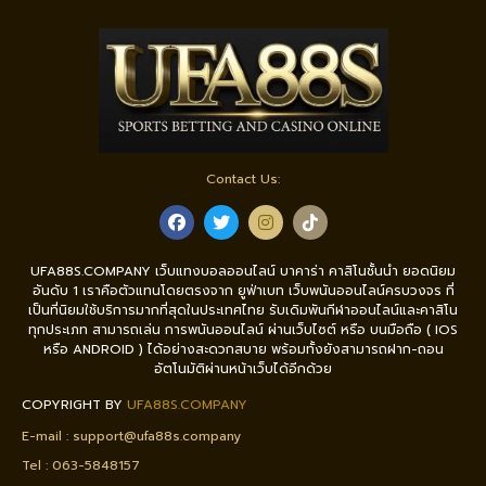
Contact Us:
UFA88S.COMPANY เว็บแทงบอลออนไลน์ บาคาร่า คาสิโนชั้นนำ ยอดนิยม
อันดับ 1 เราคือตัวแทนโดยตรงจาก ยูฟ่าเบท เว็บพนันออนไลน์ครบวงจร ที่
เป็นที่นิยมใช้บริการมากที่สุดในประเทศไทย รับเดิมพันกีฬาออนไลน์และคาสิโน
ทุกประเภท สามารถเล่น การพนันออนไลน์ ผ่านเว็บไซต์ หรือ บนมือถือ ( IOS
หรือ ANDROID ) ได้อย่างสะดวกสบาย พร้อมทั้งยังสามารถฝาก-ถอน
อัตโนมัติผ่านหน้าเว็บได้อีกด้วย
COPYRIGHT BY
UFA88S.COMPANY
E-mail :
support@ufa88s.company
Tel : 0
63-5848157