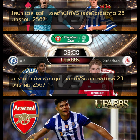
โคปา เดล เรย์ : เซลต้าบีโก้VS เรอัลโซเซียดาด 23
มกราคม 2567
คาราบาว คัพ อังกฤษ : เชลซีVSมิดเดิ่ลสโบรห์ 23
มกราคม 2567