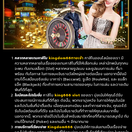
หลากหลายเกมคาสิโน
kingdom66ทางเข้า
คาสิโนออนไลน์ของเรา มี
ความหลากหลายในเรื่องของเกมคาสิโนที่มีให้เลือกเล่น เหล่านักพนันทุกคน
จะพบ กับเกมสล็อต (Slot) หลากหลายรูปแบบ และรูปแบบการเล่น ที่มา
พร้อม กับโอกาส ในการชนะเงินรางวัลใหญ่อย่างต่อเนื่อง นอกจากนี้ยังมี
เกมโต๊ะเสมือนจริงเช่น บาคาร่า (Baccarat), รูเล็ต (Roulette), และ แบล็ก
แจ็ค (Blackjack) ที่จะท้าทายความสามารถของคุณ ในการเล่น และวางเดิม
พันที่ดีที่สุด
โบนัสและโปรโมชั่น
คาสิโน
king666 slot
ของเรา มุ่งเน้นให้คุณได้รับ
ประสบการณ์การเล่นที่ดีที่สุด ดังนั้น, พวกเขามุ่งหวัง ในการให้คุณโบนัส
และโปรโมชั่นที่น่าตื่นเต้น เมื่อคุณลงทะเบียน และทำการฝากเงิน, คุณจะได้
รับโบนัสต้อนรับที่ดีใจ และโปรโมชั่นรายวันที่ท้าทายให้คุณเล่นมากขึ้น
นอกจากนี้, พวกเขายังมีโปรโมชั่นสำหรับสมาชิกที่คงที่ที่สามารถสนุกไป กับ
เกมโป๊กเกอร์ (Poker) และเกมอื่น ๆ อีกมากมาย
การบริการที่เรียบง่าย
Kingdom666
มุ่งเน้นให้การเล่นเกมเป็นเรื่องง่าย