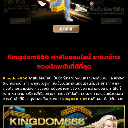
Kingdom666 คาสิโนออนไลน์ อาณาจักร
ของนักพนันที่ดีที่สุด
Kingdom666
คาสิโนออนไลน์ เป็นชื่อที่เหล่านักพนันหลายคนคุ้นเคย และเข้าใจดี
ในบทความนี้ เราจะพาคุณไปรู้จัก กับเว็บไซต์คาสิโนออนไลน์ที่มีประสิทธิภาพ และ
ตอบโจทย์ความต้องการของนักพนันอย่างแท้จริง ด้วยการนำเสนอเกมคาสิโนที่
หลากหลาย และบริการที่เรียบง่าย ทุกคนจะได้สัมผัสความสนุก และรวดเร็วตลอด
การเดิมพันที่นี่ มาดูรายละเอียดของเรา
king666 slot
คาสิโนออนไลน์กันเถอะ!