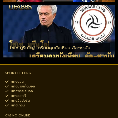
โชเซ มูรีนโญ่ เตรียมคุมบังเหียน อัล-ชาบับ
SPORT BETTING
แทงบอล
แทงบาสเก็ตบอล
แทงวอลเล่บอล
แทงฮอกกี้
แทงอีสปอร์ต
แทงไก่ชน
CASINO ONLINE