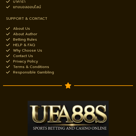
บาคาร่า
แทงบอลออนไลน์
SUPPORT & CONTACT
About Us
About Author
Betting Rules
HELP & FAQ
Why Choose Us
Contact Us
Privacy Policy
Terms & Conditions
Responsible Gambling