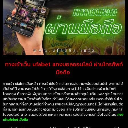
ทางเข้าเว็บ ufabet แทงบอลออนไลน์ ผ่านโทรศัพท์
มือถือ
ทางเข้า ufabetเว็บหลัก การเข้าใช้บริการในการเล่นเกมพนันออนไลน์ต่างๆภายใต้
เว็บไซต์นี้ สามารถเข้าใช้บริการได้หลายช่องทาง ไม่ว่าจะเป็นผ่านหน้าเว็บไซต์
โดยตรง ทั้งการพิมพ์ยูฟ่าเบทภาษาไทยหรือภาษาอังกฤษในเว็บ Google โดยการ
เข้าใช้บริการผ่านโทรศัพท์มือถือจะทำให้เล่นได้สะดวกมากยิ่งขึ้น เพราะทำให้เล่นได้
ในทุกสถานที่ทั้งที่บ้านหรือที่ทำงาน เพียงแค่มีสัญญาณอินเทอร์เน็ตให้เราเชื่อมต่อ
ก็สามารถเล่นเกมพนันต่างๆได้ตามใจชอบ สำหรับใครที่ชื่นชอบในการเล่นเกมคาสิ
โนออนไลน์ สามารถเล่นได้อย่างหลากหลายและเล่นได้จบครบที่เว็บไซต์นี้เลย
ทาง
เข้าufabet มือถือ