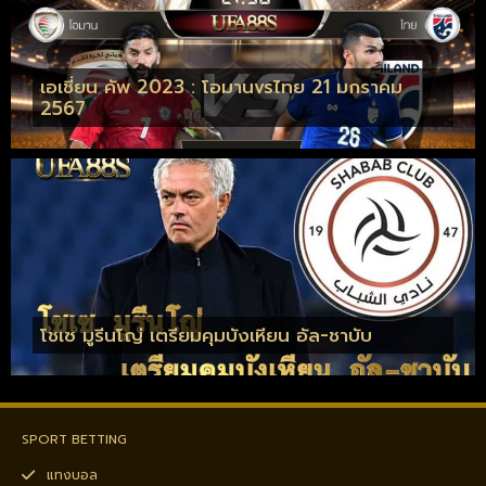
เอเชี่ยน คัพ 2023 : โอมานvsไทย 21 มกราคม
2567
โชเซ มูรีนโญ่ เตรียมคุมบังเหียน อัล-ชาบับ
SPORT BETTING
แทงบอล