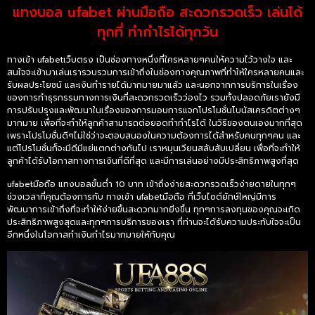
แทงบอล ufabet ผ่านมือถือ
สะดวกรวดเร็ว เล่นได้
ทุกที่ ทำกำไรได้ทุกวัน
ทางเข้า ufabetเว็บตรง เป็นช่องทางหนึ่งที่ใครหลายๆคนให้ความไว้วางใจ และ
สนใจจะเข้ามาเล่นเรารวบรวมการเข้าถึงในช่องทางคุณภาพที่ทำให้ใครหลายคนและ
รับผลประโยชน์ และเงินทำรายได้มากมายมาแล้ว และนอกจากการบริการในเรื่อง
ของการทำธุรกรรมทางการเงินที่สะดวกรวดเร็วว่องไว รวมทั้งปลอดภัยเรายังมี
การปรับปรุงและพัฒนาในเรื่องของการมอบการแจกโปรโมชั่นโบนัสเครดิตต่างๆ
มากมาย เพื่อที่จะทำให้ลูกค้าสามารถต่อยอดทำกำไรได้ ในวิธีของตนเองมากที่สุด
เพราะโปรโมชั่นดีๆไม่ใช่ว่าจะตอบสนองในความต้องการได้สำหรับคนทุกๆคน และ
แต่โปรโมชั่นก็จะมีดีมีแย่แตกต่างกันไป เราหมุนเวียนสลับสับเปลี่ยน เพื่อที่จะทำให้
ลูกค้าได้รับโอกาสทางการเงินที่ดีที่สุด และมีการเล่นอย่างมีประสิทธิภาพสูงที่สุด
ufabetมือถือ แทงบอลขั้นต่ำ 10 บาท เข้าถึงง่ายสะดวกรวดเร็วง่ายดายในทุกๆ
ช่วงเวลาที่คุณต้องการกับ ทางเข้า ufabetมือถือ ที่เว็บไซต์ยักษ์ใหญ่มีการ
พัฒนาการเข้าถึงที่จะทำให้ง่ายขึ้นสะดวกมากยิ่งขึ้น ทุกๆการลงทุนของคุณจะเกิด
ประสิทธิภาพสูงสุดและทุกๆการบริการของเรา ที่ท่านจะได้รับความประทับใจจะเป็น
อีกหนึ่งในโอกาสทำเงินกำไรมากมายให้กับคุณ