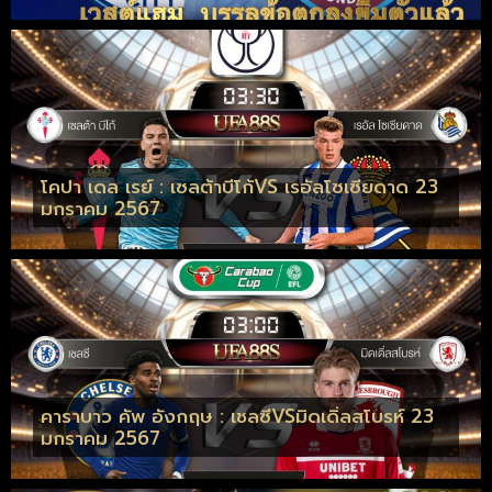
โคปา เดล เรย์ : เซลต้าบีโก้VS เรอัลโซเซียดาด 23
มกราคม 2567
คาราบาว คัพ อังกฤษ : เชลซีVSมิดเดิ่ลสโบรห์ 23
มกราคม 2567