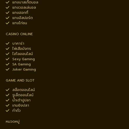
แทงบาสเก็ตบอล
แทงวอลเล่บอล
แทงฮอกกี้
แทงอีสปอร์ต
แทงไก่ชน
CASINO ONLINE
บาคาร่า
ไพ่เสือมังกร
ไฮโลออนไลน์
Sexy Gaming
SA Gaming
Joker Gaming
GAME AND SLOT
สล็อตออนไลน์
รูเล็ตออนไลน์
น้ำเต้าปูปลา
เกมยิงปลา
กำถั่ว
หมวดหมู่