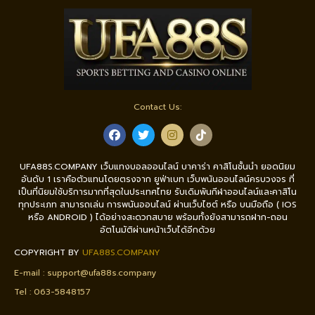
Contact Us:
UFA88S.COMPANY เว็บแทงบอลออนไลน์ บาคาร่า คาสิโนชั้นนำ ยอดนิยม
อันดับ 1 เราคือตัวแทนโดยตรงจาก ยูฟ่าเบท เว็บพนันออนไลน์ครบวงจร ที่
เป็นที่นิยมใช้บริการมากที่สุดในประเทศไทย รับเดิมพันกีฬาออนไลน์และคาสิโน
ทุกประเภท สามารถเล่น การพนันออนไลน์ ผ่านเว็บไซต์ หรือ บนมือถือ ( IOS
หรือ ANDROID ) ได้อย่างสะดวกสบาย พร้อมทั้งยังสามารถฝาก-ถอน
อัตโนมัติผ่านหน้าเว็บได้อีกด้วย
COPYRIGHT BY
UFA88S.COMPANY
E-mail :
support@ufa88s.company
Tel : 0
63-5848157