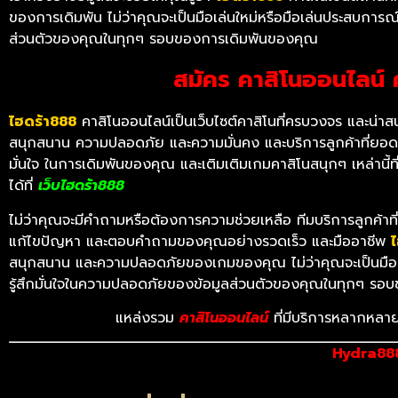
ของการเดิมพัน ไม่ว่าคุณจะเป็นมือเล่นใหม่หรือมือเล่นประสบการณ์
ส่วนตัวของคุณในทุกๆ รอบของการเดิมพันของคุณ
สมัคร คาสิโนออนไลน์
ไฮดร้า888
คาสิโนออนไลน์เป็นเว็บไซต์คาสิโนที่ครบวงจร และน่า
สนุกสนาน ความปลอดภัย และความมั่นคง และบริการลูกค้าที่ยอดเ
มั่นใจ ในการเดิมพันของคุณ และเติมเติมเกมคาสิโนสนุกๆ เหล่านี้
ได้ที่
เว็บไฮดร้า888
ไม่ว่าคุณจะมีคำถามหรือต้องการความช่วยเหลือ ทีมบริการลูกค้าท
แก้ไขปัญหา และตอบคำถามของคุณอย่างรวดเร็ว และมืออาชีพ
สนุกสนาน และความปลอดภัยของเกมของคุณ ไม่ว่าคุณจะเป็นมือเล่นใ
รู้สึกมั่นใจในความปลอดภัยของข้อมูลส่วนตัวของคุณในทุกๆ ร
แหล่งรวม
คาสิโนออนไลน์
ที่มีบริการหลากหลาย
Hydra88