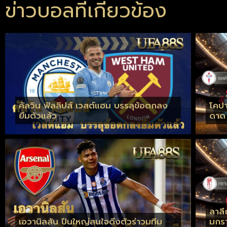
ข่าวบอลที่เกี่ยวข้อง
คัลวิน ฟิลลิปส์ เวสต์แฮม บรรลุข้อตกลง
โคปา
ยืมตัวแล้ว
ดาด
ลาลี
เอวานิลสัน ปืนใหญ่สนใจดึงตัวร่าวมทีม
มกร