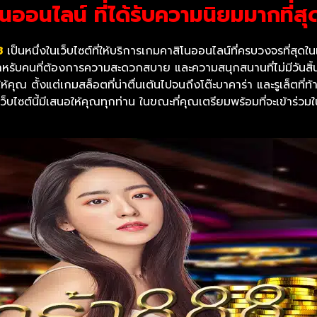
นออนไลน์ ที่ได้รับความนิยมมากที่สุ
8
เป็นหนึ่งในเว็บไซต์ที่ให้บริการเกมคาสิโนออนไลน์ที่ครบวงจรที่สุ
สำหรับคนที่ต้องการความสะดวกสบาย และความสนุกสนานที่ไม่มีวันสิ
ให้คุณ ตั้งแต่เกมสล็อตที่น่าตื่นเต้นไปจนถึงโต๊ะบาคาร่า และรูเล็ตที
เว็บไซต์นี้มีเสนอให้คุณทุกท่าน ในขณะที่คุณเตรียมพร้อมที่จะเข้าร่วม