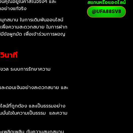
มือนคุณอยู่ในคาสิโนจริงๆ และ
สแกนหรือแอดไลน์
อย่างแท้จริง
@UFA88SV8
นุกสนาน ในการเดิมพันออนไลน์
การ เพื่อความสะดวกสบาย ในการฝาก
มีข้อผูกมัด เพื่อเข้าร่วมการผจญ
ินาที
้อกังวล ระบบการรักษาความ
น และถอนเงินอย่างสะดวกสบาย และ
ไลน์ที่ถูกต้อง และเป็นธรรมอย่าง
วามมั่นใจในความเป็นธรรม และความ
ละเพลิดเพลิน กับความสนุกสนาน