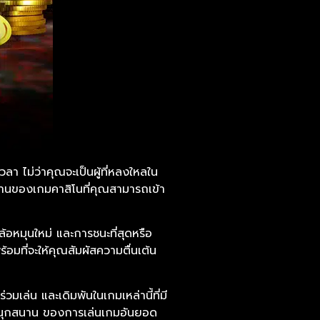
า ไม่ว่าคุณจะเป็นผู้ที่หลงใหลใน
นของเกมคาสิโนที่คุณสามารถเข้า
้อหมุนใหม่ และการชนะที่สุดหรือ
มที่จะให้คุณสัมผัสความตื่นเต้น
มเล่น และเดิมพันในเกมเหล่านี้ที่มี
ารสนุกสนาน ของการเล่นเกมอันยอด